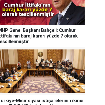
MHP Genel Başkanı Bahçeli: Cumhur
ttifakı'nın baraj kararı yüzde 7 olarak
escillenmiştir
ürkiye-Mısır siyasi istişarelerinin ikinci