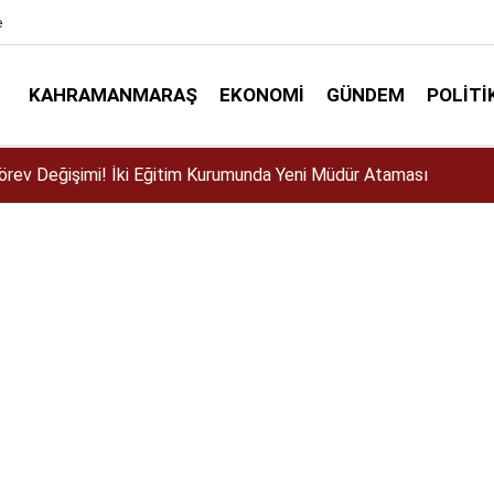
e
KAHRAMANMARAŞ
EKONOMI
GÜNDEM
POLITI
ser için Kahramanmaraş’a geliyor!