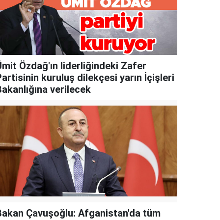
mit Özdağ'ın liderliğindeki Zafer
artisinin kuruluş dilekçesi yarın İçişleri
Bakanlığına verilecek
Bakan Çavuşoğlu: Afganistan'da tüm