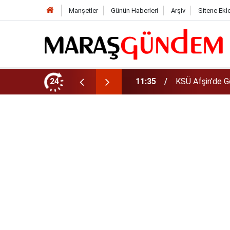
Manşetler
Günün Haberleri
Arşiv
Sitene Ekl
da Yeni Müdür Ataması
24
10:14
Funda Arar kon