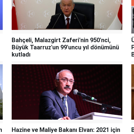
Bahçeli, Malazgirt Zaferi'nin 950'nci,
Ü
Büyük Taarruz'un 99'uncu yıl dönümünü
P
kutladı
n
Hazine ve Maliye Bakanı Elvan: 2021 için