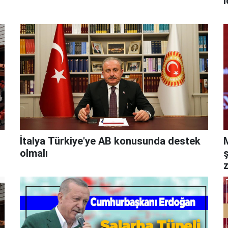
i
İtalya Türkiye'ye AB konusunda destek
olmalı