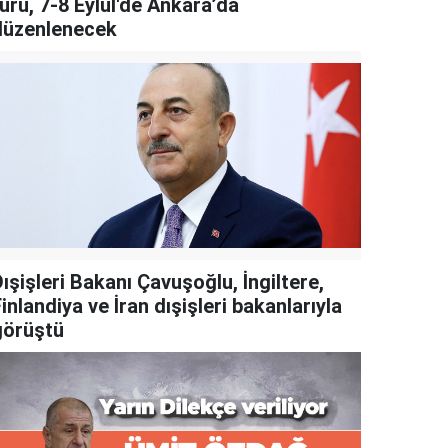
uru, 7-8 Eylül'de Ankara’da
düzenlenecek
ışişleri Bakanı Çavuşoğlu, İngiltere,
inlandiya ve İran dışişleri bakanlarıyla
görüştü