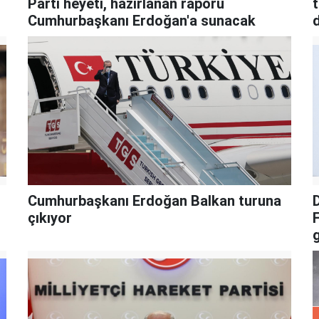
Parti heyeti, hazırlanan raporu
t
Cumhurbaşkanı Erdoğan'a sunacak
ı
Cumhurbaşkanı Erdoğan Balkan turuna
D
çıkıyor
F