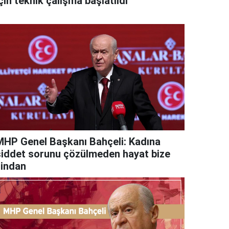
çin teknik çalışma başlatıldı
MHP Genel Başkanı Bahçeli: Kadına
şiddet sorunu çözülmeden hayat bize
zindan