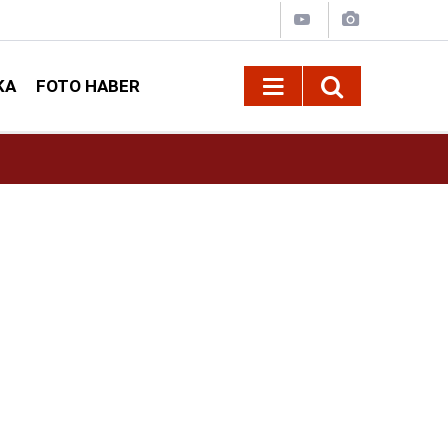
KA
FOTO HABER
10:09
Kahramanmaraş’ta Madrigal konserine büyük i