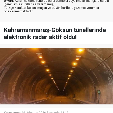
UYARI:
Küfür, hakaret, rencide edici cümleler veya imalar, inançlara saldırı
içeren, imla kuralları ile yazılmamış,
Türkçe karakter kullanılmayan ve büyük harflerle yazılmış yorumlar
onaylanmamaktadır.
Kahramanmaraş-Göksun tünellerinde
elektronik radar aktif oldu!
Yayınlanma:
06 Ağustos 2026 Perşembe 11:19