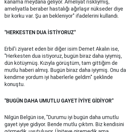
kanama meydana geliyor. Ameliyat riskliymiş,
ameliyatla beraber hastalığı ağırlaşır nükseder diye
bir korku var. Şu an bekleniyor" ifadelerini kullandı.
"HERKESTEN DUA İSTİYORUZ"
Erbil'i ziyaret eden bir diğer isim Demet Akalın ise,
"Herkesten dua istiyoruz, bugün biraz daha iyiymiş,
dün kötüymüş. Kızıyla görüştüm, tam gittiğim de
mutlu haberi almış. Bugün biraz daha iyiymiş. Onu da
kendime yordum iyi haberlerle geldim" şeklinde
konuştu.
"BUGÜN DAHA UMUTLU GAYET İYİYE GİDİYOR"
Nilgün Belgün ise, "Durumu iyi bugün daha umutlu
gayet iyiye gidiyor. Bende mutlu çıktım. Biz kendisini
görmedik, uyutuluyor. Üniteye giremedik ama