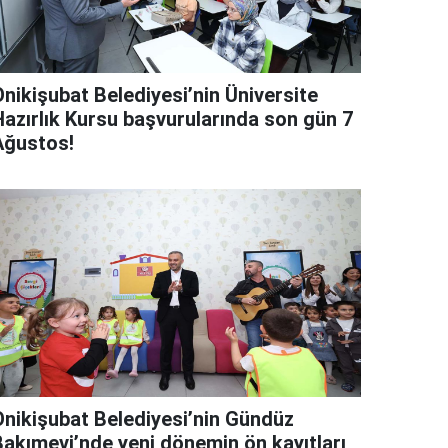
Onikişubat Belediyesi’nin Üniversite
Hazırlık Kursu başvurularında son gün 7
Ağustos!
Onikişubat Belediyesi’nin Gündüz
Bakımevi’nde yeni dönemin ön kayıtları