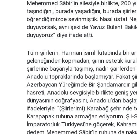
Mehemmed Sâbir’in ailesiyle birlikte, 200
taşındığını, burada yaşadığını, burada şiirle
öğrendiğimizde sevinmiştik. Nasıl üstat Ne
duyuyorsak, aynı şekilde Yavuz Bülent Baki
duyuyoruz” diye ifade etti.
Tüm şiirlerini Harman isimli kitabında bir ar
geleneğinden kopmadan, şiirin estetik kural
şiirlerine başarıyla taşımış, nadir şairlerden
Anadolu topraklarında başlamıştır. Fakat şii
Azerbaycan Yüreğimde Bir Şahdamardır gibi 
hasreti, Anadolu sevgisiyle birlikte geniş y
dünyasının coğrafyasını, Anadolu’dan başla
ifadeleriyle: “(Şiirlerimi) Karabağ şehrind
Karapapak ruhuna armağan ediyorum. Şii-Sü
İmparatorluk Türkiyesi’ne göçerek, Kahram
dedem Mehemmed Sâbir’in ruhuna da nakış