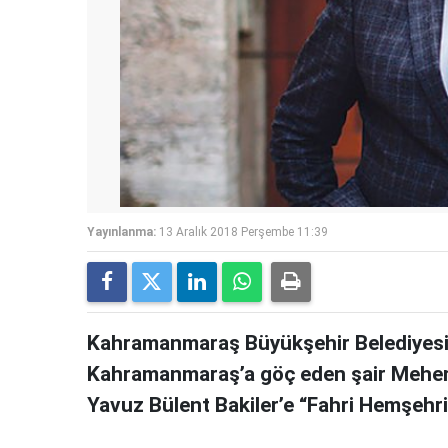
Yayınlanma:
13 Aralık 2018 Perşembe 11:39
Kahramanmaraş Büyükşehir Belediyesi 
Kahramanmaraş’a göç eden şair Mehemm
Yavuz Bülent Bakiler’e “Fahri Hemşehril