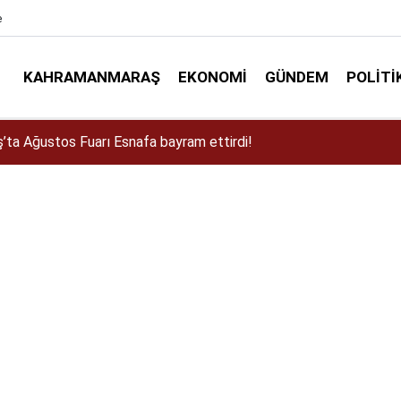
e
KAHRAMANMARAŞ
EKONOMI
GÜNDEM
POLITI
a Dulkadiroğlu Kırsalına 45 Milyonluk Yol Yatırımı!