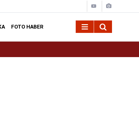
KA
FOTO HABER
13:13
Geleneksel Ağustos Fuarı'nda Sahne Zakkum