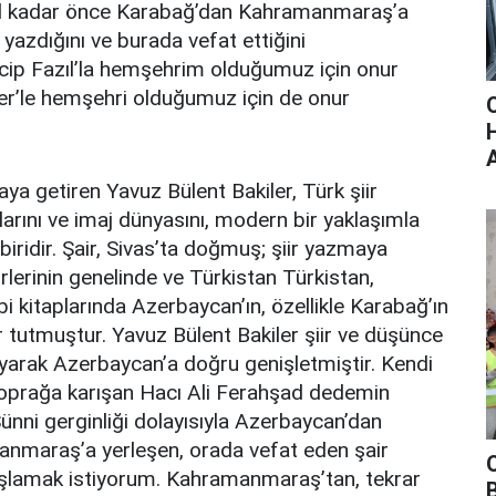
 yıl kadar önce Karabağ’dan Kahramanmaraş’a
r yazdığını ve burada vefat ettiğini
cip Fazıl’la hemşehrim olduğumuz için onur
ler’le hemşehri olduğumuz için de onur
aya getiren Yavuz Bülent Bakiler, Türk şiir
larını ve imaj dünyasını, modern bir yaklaşımla
 biridir. Şair, Sivas’ta doğmuş; şiir yazmaya
rlerinin genelinde ve Türkistan Türkistan,
kitaplarında Azerbaycan’ın, özellikle Karabağ’ın
er tutmuştur. Yavuz Bülent Bakiler şiir ve düşünce
yarak Azerbaycan’a doğru genişletmiştir. Kendi
e toprağa karışan Hacı Ali Ferahşad dedemin
nni gerginliği dolayısıyla Azerbaycan’dan
anmaraş’a yerleşen, orada vefat eden şair
lamak istiyorum. Kahramanmaraş’tan, tekrar