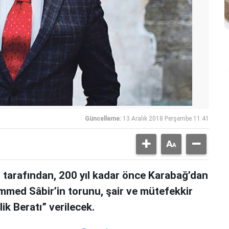
Güncelleme:
13 Aralık 2018 Perşembe 11:41
tarafından, 200 yıl kadar önce Karabağ’dan
ed Sâbir’in torunu, şair ve mütefekkir
ik Beratı” verilecek.