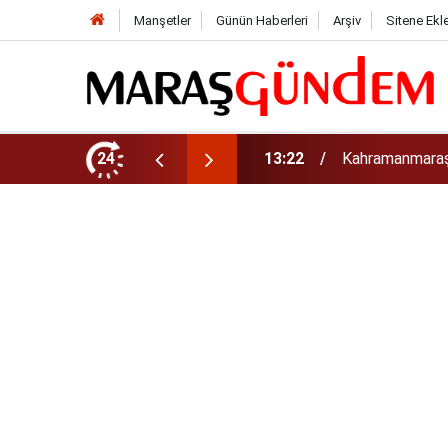
Manşetler
Günün Haberleri
Arşiv
Sitene Ekl
tirdi!
24
13:17
Kahramanmaraş’t