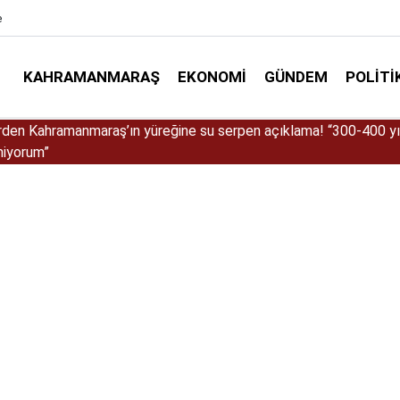
e
KAHRAMANMARAŞ
EKONOMI
GÜNDEM
POLITI
Göksun tünellerinde elektronik radar aktif oldu!