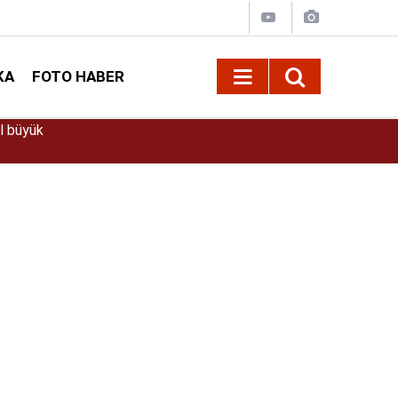
KA
FOTO HABER
09:41
Vali Ünlüer ve Başkan Görgel’den Vakıflar Ge