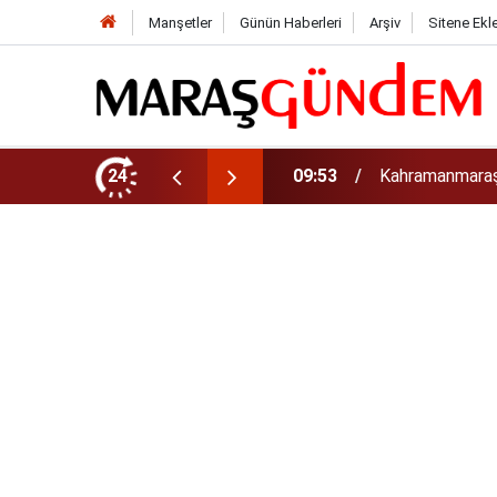
Manşetler
Günün Haberleri
Arşiv
Sitene Ekl
rinizi Hemen Kontrol Edin
24
09:44
Uluslararası Bi