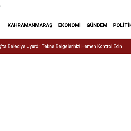
e
KAHRAMANMARAŞ
EKONOMI
GÜNDEM
POLITI
siklet Yarışması’nda En Zorlu Etap Tamamlandı!