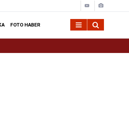
KA
FOTO HABER
09:24
Büyükşehir, Elbistan Kırsalında 10 Mahallenin 