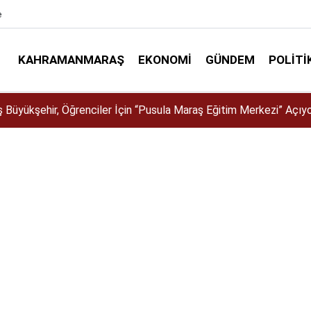
e
KAHRAMANMARAŞ
EKONOMI
GÜNDEM
POLITI
a İklim Dirençli Tarım İçin Güç Birliği!