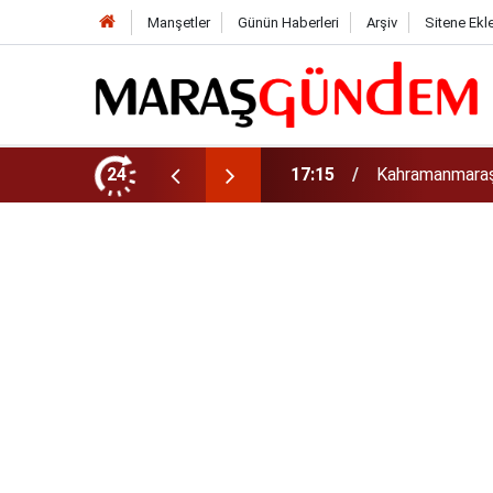
Manşetler
Günün Haberleri
Arşiv
Sitene Ekl
a Maraş Eğitim Merkezi” Açıyor
24
15:38
Kahramanmaraş’t