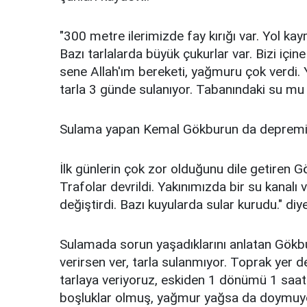
"300 metre ilerimizde fay kırığı var. Yol kay
Bazı tarlalarda büyük çukurlar var. Bizi içi
sene Allah'ım bereketi, yağmuru çok verdi
tarla 3 günde sulanıyor. Tabanındaki su mu 
Sulama yapan Kemal Gökburun da depremin b
İlk günlerin çok zor olduğunu dile getiren Gö
Trafolar devrildi. Yakınımızda bir su kanalı v
değiştirdi. Bazı kuyularda sular kurudu." diy
Sulamada sorun yaşadıklarını anlatan Gökbu
verirsen ver, tarla sulanmıyor. Toprak yer de
tarlaya veriyoruz, eskiden 1 dönümü 1 saat
boşluklar olmuş, yağmur yağsa da doymuyor s