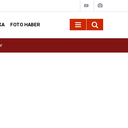
KA
FOTO HABER
15:09
Kahramanmaraş’ta bina çöktü!