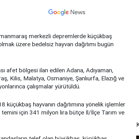
ramanmaraş merkezli depremlerde küçükbaş
pta olmak üzere bedelsiz hayvan dağıtımı bugün
ı afet bölgesi ilan edilen Adana, Adıyaman,
, Kilis, Malatya, Osmaniye, Şanlıurfa, Elazığ ve
yonlarınca çalışmalar yürütüldü.
 küçükbaş hayvanın dağıtımına yönelik işlemler
temini için 341 milyon lira bütçe İl/İlçe Tarım ve
atandaşların telef olan büyükbaş, küçükbaş,