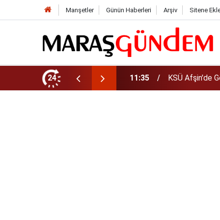
Manşetler
Günün Haberleri
Arşiv
Sitene Ekl
da Yeni Müdür Ataması
24
10:14
Funda Arar kon