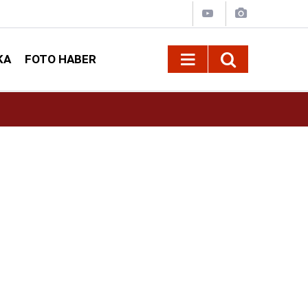
KA
FOTO HABER
10:09
Kahramanmaraş’ta Madrigal konserine büyük i