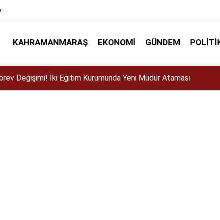
e
KAHRAMANMARAŞ
EKONOMI
GÜNDEM
POLITI
ser için Kahramanmaraş’a geliyor!