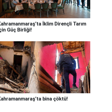
Kahramanmaraş’ta İklim Dirençli Tarım
çin Güç Birliği!
Kahramanmaraş’ta bina çöktü!