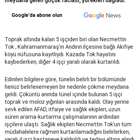
meydana gelen göçük faciası, yürekleri dağladı.
Google'da abone olun
Toprak altında kalan 5 işçiden biri olan Necmettin
Tok , Kahramanmaraş’ın Andırın ilçesine bağlı Akifiye
köyü nüfusuna kayıtlıydı. Kazada Tok hayatını
kaybederken, diğer 4 işçi yaralı olarak kurtarıldı.
Edinilen bilgilere göre, tünelin belirli bir bölümünde
henüz belirlenemeyen bir nedenle çökme meydana
geldi. Çöküntü anında tünel içinde bulunan 5 işçi
toprak ve moloz yığınları arasında kaldı. Olay yerine
sevk edilen AFAD, itfaiye ve sağlık ekipleri, uzun
süren arama-kurtarma çalışmalarının ardından
işçilere ulaştı. Sağlık ekipleri Necmettin Tok’un tüm
müdahalelere rağmen kurtarılamadığını belirlerken,
yaralı 4 işçi hastaneye kaldırıldı ve tedavi altına alındı.