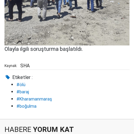
Olayla ilgili soruşturma başlatıldı.
SHA
Kaynak:
Etiketler :
#ölü
#baraj
#Kharamanmaraş
#boğulma
HABERE
YORUM KAT