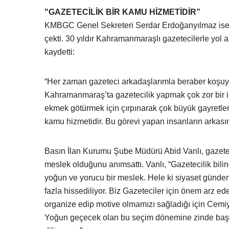
"GAZETECİLİK BİR KAMU HİZMETİDİR”
KMBGC Genel Sekreteri Serdar Erdoğanyılmaz ise g
çekti. 30 yıldır Kahramanmaraşlı gazetecilerle yol a
kaydetti:
“Her zaman gazeteci arkadaşlarımla beraber koşuyor
Kahramanmaraş’ta gazetecilik yapmak çok zor bir i
ekmek götürmek için çırpınarak çok büyük gayretler 
kamu hizmetidir. Bu görevi yapan insanların arkası
Basın İlan Kurumu Şube Müdürü Abid Vanlı, gazete
meslek olduğunu anımsattı. Vanlı, “Gazetecilik bil
yoğun ve yorucu bir meslek. Hele ki siyaset günd
fazla hissediliyor. Biz Gazeteciler için önem arz 
organize edip motive olmamızı sağladığı için Cem
Yoğun geçecek olan bu seçim dönemine zinde başl