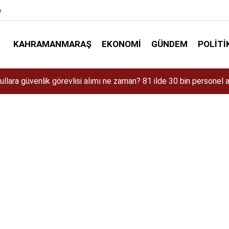
e
KAHRAMANMARAŞ
EKONOMI
GÜNDEM
POLITI
aman Çıkacak? iPhone 18 Pro Max Özellikleri ve Tahmini Fiyatı