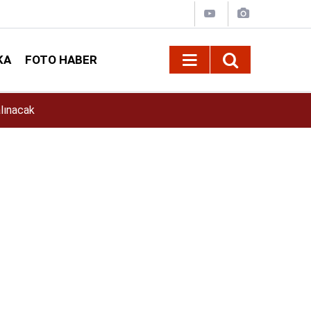
KA
FOTO HABER
11:39
İlkay Çiçek Kimdir? İlkay Çiçek Kaç Yaşında, E