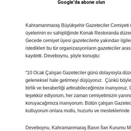
Google'da abone olun
Kahramanmaraş Büyükşehir Gazeteciler Cemiyeti
üyelerinin ev sahipliğinde Konak Restoranda düzen
Gecede cemiyet üyesi gazetecilerle yakından ilgi
istedikleri bu tür organizasyonların gazeteciler aras
kaydetti. Deveboynu, şöyle konuştu:
“10 Ocak Çalışan Gazeteciler günü dolayısıyla düz
geleneksel hale getirmeyi düşüyoruz. Çünkü böyle 
birlik ve beraberliği arttırabileceğimize inanıyoru
teşekkür ediyorum, her zaman cemiyetimizin yanında
koruyacağımıza inanıyorum. Bütün çalışan Gazetec
kutluyorum onlara mutlu, huzurlu ve mesleklerinde baş
Deveboynu, Kahramanmaraş Basın İlan Kurumu Müdü