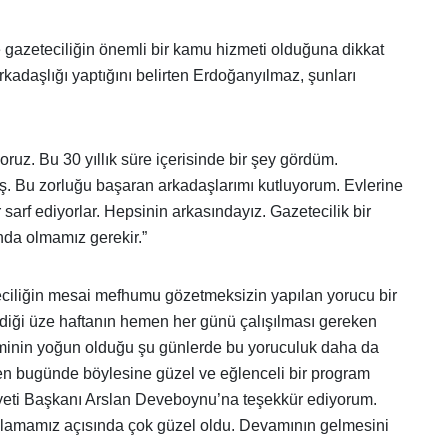
azeteciliğin önemli bir kamu hizmeti olduğuna dikkat
rkadaşlığı yaptığını belirten Erdoğanyılmaz, şunları
uz. Bu 30 yıllık süre içerisinde bir şey gördüm.
ş. Bu zorluğu başaran arkadaşlarımı kutluyorum. Evlerine
sarf ediyorlar. Hepsinin arkasındayız. Gazetecilik bir
nda olmamız gerekir.”
ciliğin mesai mefhumu gözetmeksizin yapılan yorucu bir
indiği üze haftanın hemen her günü çalışılması gereken
eminin yoğun olduğu şu günlerde bu yoruculuk daha da
eden bugünde böylesine güzel ve eğlenceli bir program
iyeti Başkanı Arslan Deveboynu’na teşekkür ediyorum.
amamız açısında çok güzel oldu. Devamının gelmesini