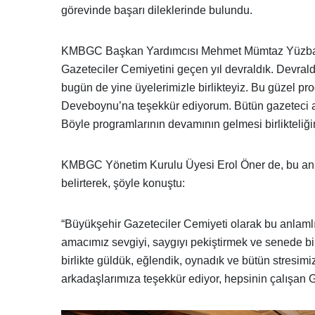
görevinde başarı dileklerinde bulundu.
KMBGC Başkan Yardımcısı Mehmet Mümtaz Yüzbaşıo
Gazeteciler Cemiyetini geçen yıl devraldık. Devrald
bugün de yine üyelerimizle birlikteyiz. Bu güzel 
Deveboynu’na teşekkür ediyorum. Bütün gazeteci a
Böyle programlarının devamının gelmesi birlikteliğim
KMBGC Yönetim Kurulu Üyesi Erol Öner de, bu anlam
belirterek, şöyle konuştu:
“Büyükşehir Gazeteciler Cemiyeti olarak bu anlamlı
amacımız sevgiyi, saygıyı pekiştirmek ve senede bir
birlikte güldük, eğlendik, oynadık ve bütün stresim
arkadaşlarımıza teşekkür ediyor, hepsinin çalışan 