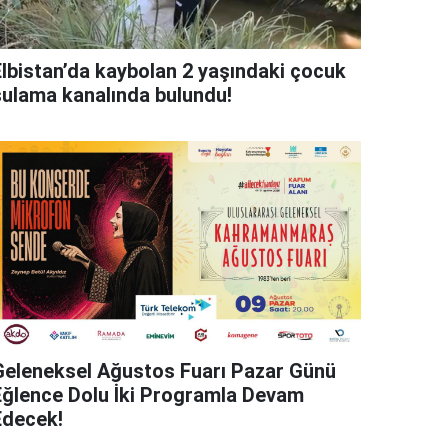
Elbistan’da kaybolan 2 yaşındaki çocuk
sulama kanalında bulundu!
Geleneksel Ağustos Fuarı Pazar Günü
Eğlence Dolu İki Programla Devam
Edecek!