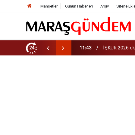
Manşetler
Günün Haberleri
Arşiv
Sitene Ekl
aman? 81 ilde 30 bin personel alınacak
24
11:40
iPhone 18 Ne Z