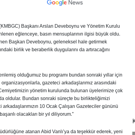
 (KMBGC) Başkanı Arslan Deveboynu ve Yönetim Kurulu
lenen eğlenceye, basın mensuplarının ilgisi büyük oldu.
lenen Başkan Deveboynu, geleneksel hale getirmek
ındaki birlik ve beraberlik duygularını da artıracağını
enlemiş olduğumuz bu programı bundan sonraki yıllar için
organizasyonlarla, gazeteci arkadaşlarımız arasındaki
z. Cemiyetimizin yönetim kurulunda bulunan üyelerimize çok
 oldular. Bundan sonraki süreçte bu birlikteliğimizi
i arkadaşlarımızın 10 Ocak Çalışan Gazeteciler gününü
arılı olacakları bir yıl diliyorum.”
rlüğüne atanan Abid Vanlı’ya da teşekkür ederek, yeni