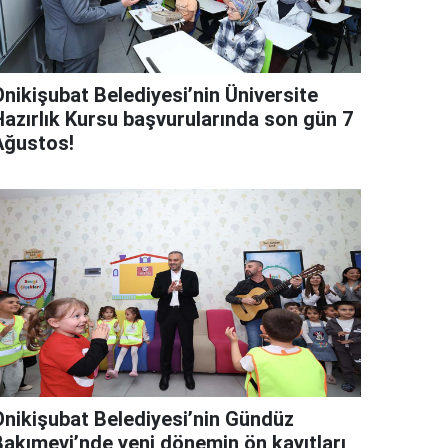
Onikişubat Belediyesi’nin Üniversite
Hazırlık Kursu başvurularında son gün 7
Ağustos!
Onikişubat Belediyesi’nin Gündüz
Bakımevi’nde yeni dönemin ön kayıtları