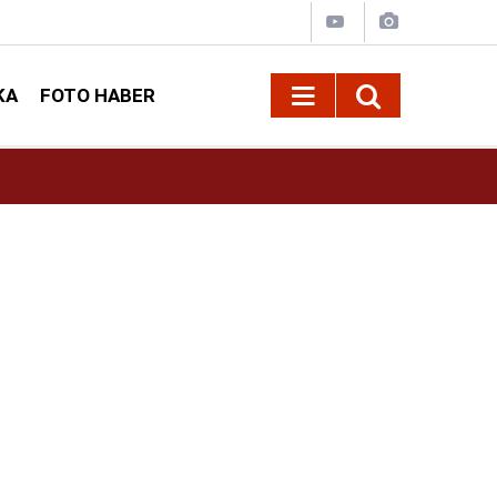
KA
FOTO HABER
13:13
Geleneksel Ağustos Fuarı'nda Sahne Zakkum