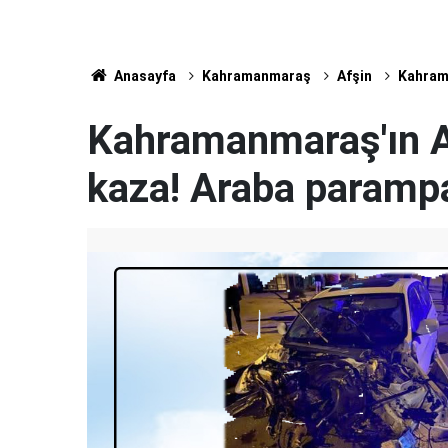
Anasayfa
Kahramanmaraş
Afşin
Kahrama
Kahramanmaraş'ın Af
kaza! Araba parampar