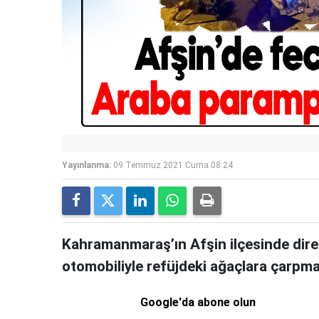
Yayınlanma:
09 Temmuz 2021 Cuma 08:24
Kahramanmaraş’ın Afşin ilçesinde dire
otomobiliyle refüjdeki ağaçlara çarpma
Google'da abone olun