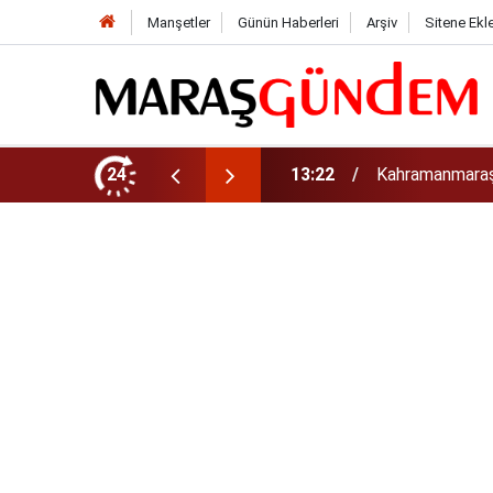
Manşetler
Günün Haberleri
Arşiv
Sitene Ekl
tirdi!
24
13:17
Kahramanmaraş’t