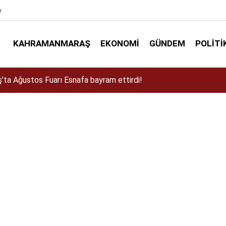
e
KAHRAMANMARAŞ
EKONOMI
GÜNDEM
POLITI
a Dulkadiroğlu Kırsalına 45 Milyonluk Yol Yatırımı!