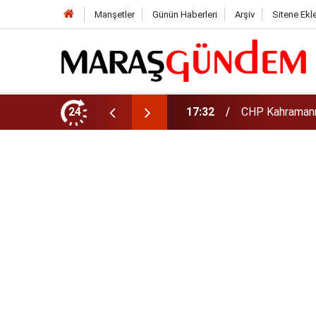
Manşetler
Günün Haberleri
Arşiv
Sitene Ekl
şkanı Oldu
24
17:08
Altın daha yüks