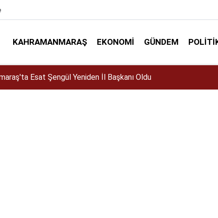
e
KAHRAMANMARAŞ
EKONOMI
GÜNDEM
POLITI
elir mi? Altın almalı mı? Satmalı mı? Uzmanlar ne diyor?