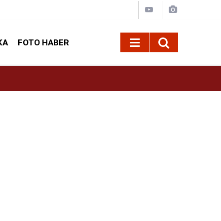
KA
FOTO HABER
16:42
Öz Sağlık-İş Kahramanmaraş Şube Başkanı Ar