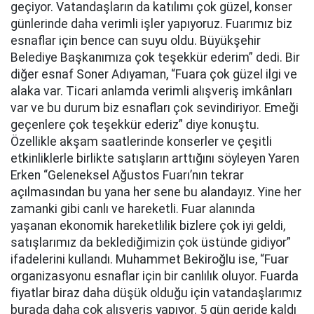
geçiyor. Vatandaşların da katılımı çok güzel, konser
günlerinde daha verimli işler yapıyoruz. Fuarımız biz
esnaflar için bence can suyu oldu. Büyükşehir
Belediye Başkanımıza çok teşekkür ederim” dedi. Bir
diğer esnaf Soner Adıyaman, “Fuara çok güzel ilgi ve
alaka var. Ticari anlamda verimli alışveriş imkânları
var ve bu durum biz esnafları çok sevindiriyor. Emeği
geçenlere çok teşekkür ederiz” diye konuştu.
Özellikle akşam saatlerinde konserler ve çeşitli
etkinliklerle birlikte satışların arttığını söyleyen Yaren
Erken “Geleneksel Ağustos Fuarı’nın tekrar
açılmasından bu yana her sene bu alandayız. Yine her
zamanki gibi canlı ve hareketli. Fuar alanında
yaşanan ekonomik hareketlilik bizlere çok iyi geldi,
satışlarımız da beklediğimizin çok üstünde gidiyor”
ifadelerini kullandı. Muhammet Bekiroğlu ise, “Fuar
organizasyonu esnaflar için bir canlılık oluyor. Fuarda
fiyatlar biraz daha düşük olduğu için vatandaşlarımız
burada daha çok alışveriş yapıyor. 5 gün geride kaldı