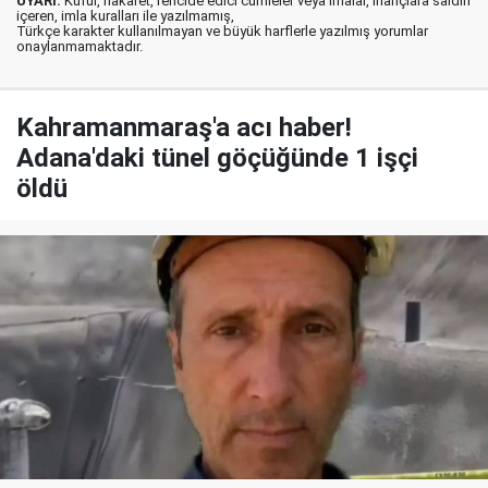
UYARI:
Küfür, hakaret, rencide edici cümleler veya imalar, inançlara saldırı
içeren, imla kuralları ile yazılmamış,
Türkçe karakter kullanılmayan ve büyük harflerle yazılmış yorumlar
onaylanmamaktadır.
Kahramanmaraş'a acı haber!
Adana'daki tünel göçüğünde 1 işçi
öldü