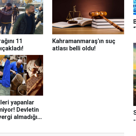
rağını 11
Kahramanmaraş'ın suç
ıçakladı!
atlası belli oldu!
eri yapanlar
iyor! Devletin
vergi almadığı
-
upları neler?