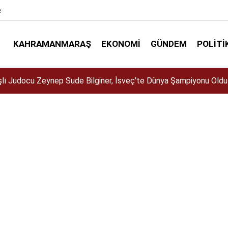
e
KAHRAMANMARAŞ
EKONOMI
GÜNDEM
POLITI
Büyükşehir, Öğrenciler İçin “Pusula Maraş Eğitim Merkezi” Açıy