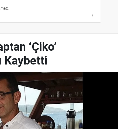
kmaz.
ptan ‘Çiko’
 Kaybetti