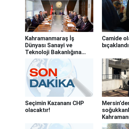
Kahramanmaraş İş
Camide ol
Dünyası Sanayi ve
bıçaklandı
Teknoloji Bakanlığına
çıkarma yaptı!
Seçimin Kazananı CHP
Mersin’de
olacaktır!
soğukkanlı
Kahraman
yakalandı!