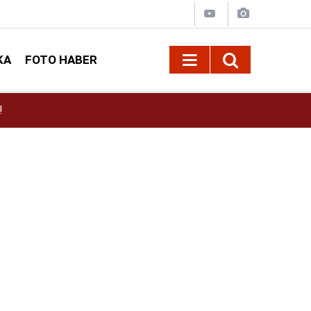
KA
FOTO HABER
or
15:38
Kahramanmaraş’ta İklim Dirençli Tarım İçin Güç