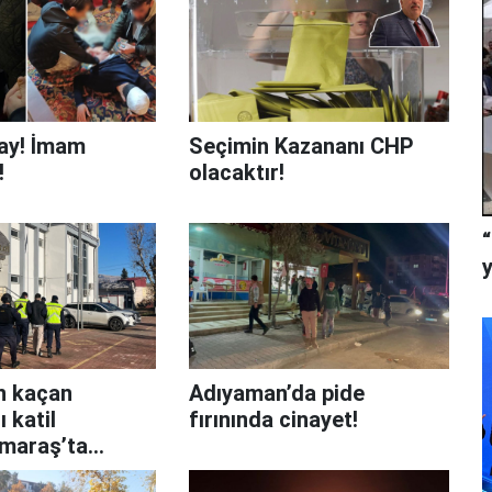
ay! İmam
Seçimin Kazananı CHP
!
olacaktır!
n kaçan
Adıyaman’da pide
 katil
fırınında cinayet!
maraş’ta