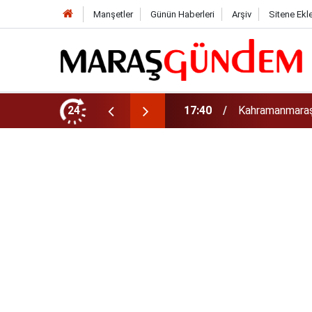
Manşetler
Günün Haberleri
Arşiv
Sitene Ekl
sveç'te Dünya Şampiyonu Oldu!
24
17:15
Kahramanmaraş 