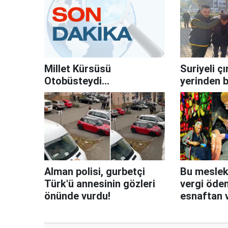
Millet Kürsüsü
Suriyeli çı
Otobüsteydi…
yerinden b
Alman polisi, gurbetçi
Bu meslekl
Türk'ü annesinin gözleri
vergi ödem
önünde vurdu!
esnaftan 
meslek gur