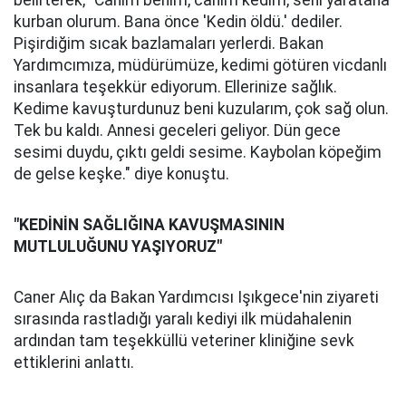
belirterek, "Canım benim, canım kedim, seni yaratana
kurban olurum. Bana önce 'Kedin öldü.' dediler.
Pişirdiğim sıcak bazlamaları yerlerdi. Bakan
Yardımcımıza, müdürümüze, kedimi götüren vicdanlı
insanlara teşekkür ediyorum. Ellerinize sağlık.
Kedime kavuşturdunuz beni kuzularım, çok sağ olun.
Tek bu kaldı. Annesi geceleri geliyor. Dün gece
sesimi duydu, çıktı geldi sesime. Kaybolan köpeğim
de gelse keşke." diye konuştu.
"KEDİNİN SAĞLIĞINA KAVUŞMASININ
MUTLULUĞUNU YAŞIYORUZ"
Caner Alıç da Bakan Yardımcısı Işıkgece'nin ziyareti
sırasında rastladığı yaralı kediyi ilk müdahalenin
ardından tam teşekküllü veteriner kliniğine sevk
ettiklerini anlattı.