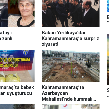
atay'ı
Bakan Yerlikaya’dan
 zanlı
Kahramanmaraş’a sürpriz
ziyaret!
maraş’ta bebek
Kahramanmaraş’ta
an uyuşturucu
Azerbaycan
-
Mahallesi’nde hummalı
çalışma!