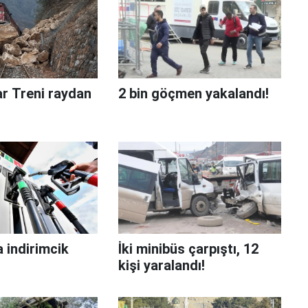
ar Treni raydan
2 bin göçmen yakalandı!
 indirimcik
İki minibüs çarpıştı, 12
kişi yaralandı!