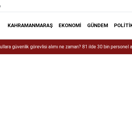
e
KAHRAMANMARAŞ
EKONOMI
GÜNDEM
POLITI
aman Çıkacak? iPhone 18 Pro Max Özellikleri ve Tahmini Fiyatı