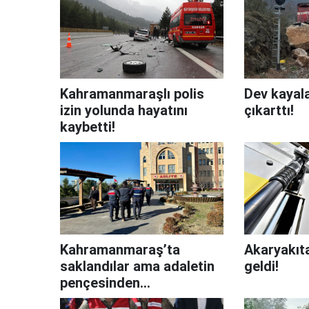
Kahramanmaraşlı polis
Dev kayal
izin yolunda hayatını
çıkarttı!
kaybetti!
Kahramanmaraş’ta
Akaryakıta
saklandılar ama adaletin
geldi!
pençesinden
kaçamadılar!