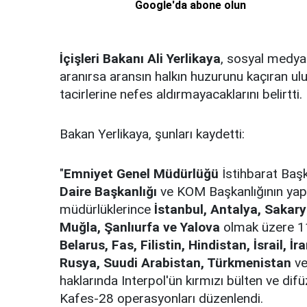
Google'da abone olun
İçişleri Bakanı Ali Yerlikaya
, sosyal medya
aranırsa aransın halkın huzurunu kaçıran ulu
tacirlerine nefes aldırmayacaklarını belirtti.
Bakan Yerlikaya, şunları kaydetti:
"
Emniyet Genel Müdürlüğü
İstihbarat Baş
Daire Başkanlığı
ve KOM Başkanlığının yapt
müdürlüklerince
İstanbul, Antalya, Sakary
Muğla, Şanlıurfa ve Yalova
olmak üzere 1
Belarus, Fas, Filistin, Hindistan, İsrail, 
Rusya, Suudi Arabistan, Türkmenistan
ve
haklarında Interpol'ün kırmızı bülten ve di
Kafes-28 operasyonları düzenlendi.