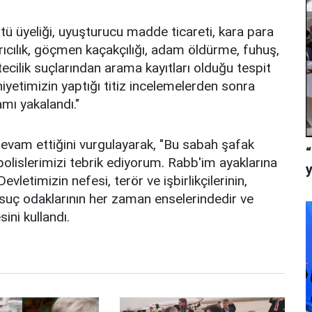
ü üyeliği, uyuşturucu madde ticareti, kara para
ırıcılık, göçmen kaçakçılığı, adam öldürme, fuhuş,
htecilik suçlarından arama kayıtları olduğu tespit
iyetimizin yaptığı titiz incelemelerden sonra
mı yakalandı."
devam ettiğini vurgulayarak, "Bu sabah şafak
lislerimizi tebrik ediyorum. Rabb'im ayaklarına
evletimizin nefesi, terör ve işbirlikçilerinin,
n, suç odaklarının her zaman enselerindedir ve
ini kullandı.