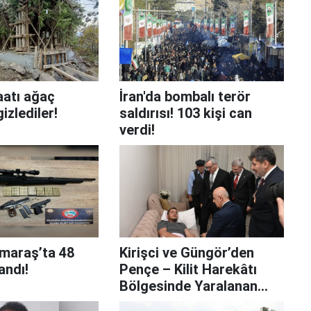
aatı ağaç
İran'da bombalı terör
gizlediler!
saldırısı! 103 kişi can
verdi!
maraş’ta 48
Kirişci ve Güngör’den
andı!
Pençe – Kilit Harekâtı
Bölgesinde Yaralanan
askere ziyaret!