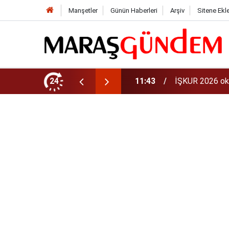
Manşetler
Günün Haberleri
Arşiv
Sitene Ekl
aman? 81 ilde 30 bin personel alınacak
24
11:40
iPhone 18 Ne Z