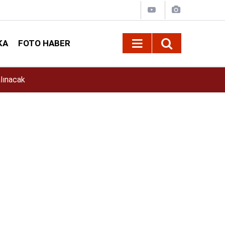
KA
FOTO HABER
11:39
İlkay Çiçek Kimdir? İlkay Çiçek Kaç Yaşında, E