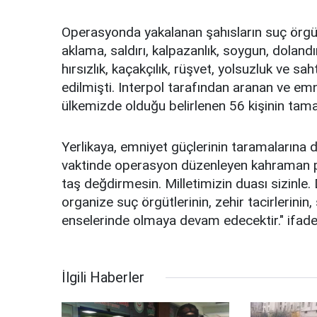
Operasyonda yakalanan şahısların suç örgüt
aklama, saldırı, kalpazanlık, soygun, doland
hırsızlık, kaçakçılık, rüşvet, yolsuzluk ve sa
edilmişti. Interpol tarafından aranan ve emn
ülkemizde olduğu belirlenen 56 kişinin tama
Yerlikaya, emniyet güçlerinin taramalarına 
vaktinde operasyon düzenleyen kahraman po
taş değdirmesin. Milletimizin duası sizinle. D
organize suç örgütlerinin, zehir tacirlerini
enselerinde olmaya devam edecektir." ifades
İlgili Haberler