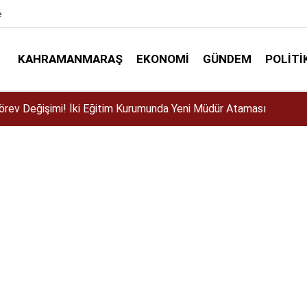
e
KAHRAMANMARAŞ
EKONOMI
GÜNDEM
POLITI
ser için Kahramanmaraş’a geliyor!