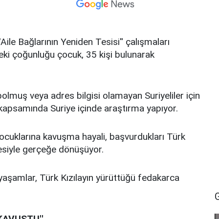
Aile Bağlarının Yeniden Tesisi'' çalışmaları
ki çoğunluğu çocuk, 35 kişi bulunarak
bolmuş veya adres bilgisi olamayan Suriyeliler için
rı kapsamında Suriye içinde araştırma yapıyor.
le çocuklarına kavuşma hayali, başvurdukları Türk
esiyle gerçeğe dönüşüyor.
yaşamlar, Türk Kızılayın yürüttüğü fedakarca
 KAVUŞTU''