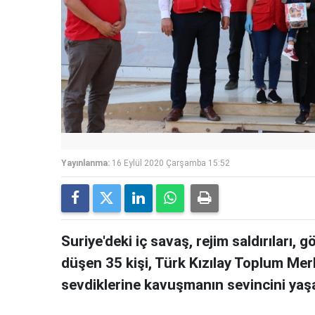
Yayınlanma:
16 Eylül 2020 Çarşamba 15:52
Suriye'deki iç savaş, rejim saldırıları, 
düşen 35 kişi, Türk Kızılay Toplum Mer
sevdiklerine kavuşmanın sevincini yaş