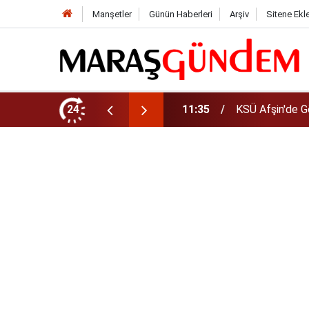
Manşetler
Günün Haberleri
Arşiv
Sitene Ekl
da Yeni Müdür Ataması
24
10:14
Funda Arar kon