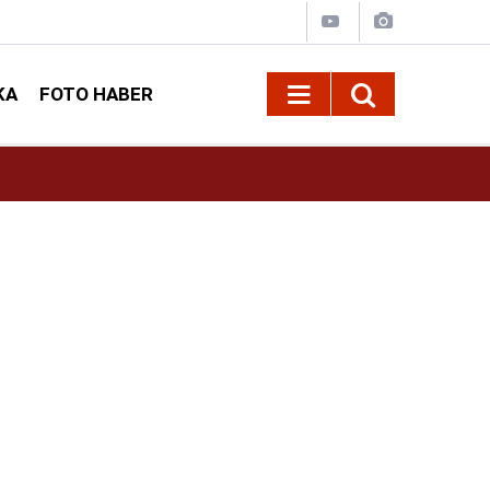
KA
FOTO HABER
10:09
Kahramanmaraş’ta Madrigal konserine büyük i