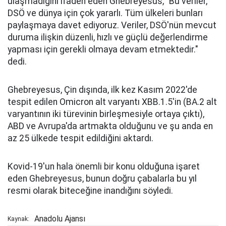
ulaşmadığını ifaden eden Ghebreyesus, "Bu veriler,
DSÖ ve dünya için çok yararlı. Tüm ülkeleri bunları
paylaşmaya davet ediyoruz. Veriler, DSÖ'nün mevcut
duruma ilişkin düzenli, hızlı ve güçlü değerlendirme
yapması için gerekli olmaya devam etmektedir."
dedi.
Ghebreyesus, Çin dışında, ilk kez Kasım 2022'de
tespit edilen Omicron alt varyantı XBB.1.5'in (BA.2 alt
varyantının iki türevinin birleşmesiyle ortaya çıktı),
ABD ve Avrupa'da artmakta olduğunu ve şu anda en
az 25 ülkede tespit edildiğini aktardı.
Kovid-19'un hala önemli bir konu olduğuna işaret
eden Ghebreyesus, bunun doğru çabalarla bu yıl
resmi olarak biteceğine inandığını söyledi.
Anadolu Ajansı
Kaynak: