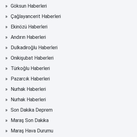
Göksun Haberleri
Çağlayancerit Haberleri
Ekinözü Haberleri
Andırın Haberleri
Dulkadiroğlu Haberleri
Onikişubat Haberleri
Türkoğlu Haberleri
Pazarcık Haberleri
Nurhak Haberleri
Nurhak Haberleri
Son Dakika Deprem
Maraş Son Dakika
Maraş Hava Durumu