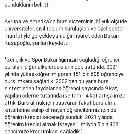
sunduklarını belirtti.
Avrupa ve Amerika'da burs sisteminin, büyük ölçüde
üniversiteler, sivil toplum kuruluşları ve özel sektör
marifetiyle gerçekleştirildiğini işaret eden Bakan
Kasapoğlu, şunları kaydetti:
"Gençlik ve Spor Bakanlığımızın sağladığı öğrenci
bursları, diğer ülkelerdekilerin çok üstünde. 2021
yılında yükseköğrenim gören 451 bin 608 öğrenciye
burs imkanı sağladık. 2002'den bu yana burs
sisteminden faydalanan öğrenci sayısında 9 kat,
yapılan ödeme tutarında ise tam 14 kat artışa imza
attık. Burs almak için başvuran fakat burs alma
kriterlerine sahip olmayan öğrencilerimiz için de
öğrenim kredisi seçeneği sunduk. 2021 yılında
öğrenim kredisi almak isteyen 1 milyon 5 bin 408
gencimize kredi imkanı sağladık."