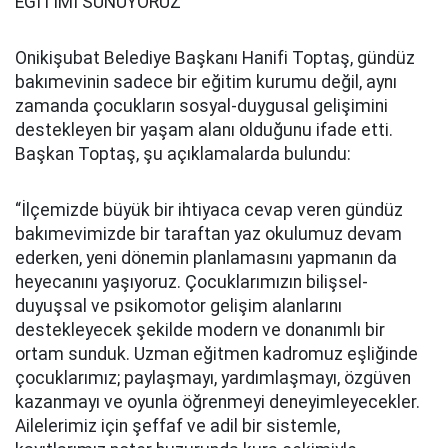
EĞİTİMİ SUNUYORUZ”
Onikişubat Belediye Başkanı Hanifi Toptaş, gündüz
bakımevinin sadece bir eğitim kurumu değil, aynı
zamanda çocukların sosyal-duygusal gelişimini
destekleyen bir yaşam alanı olduğunu ifade etti.
Başkan Toptaş, şu açıklamalarda bulundu:
“İlçemizde büyük bir ihtiyaca cevap veren gündüz
bakımevimizde bir taraftan yaz okulumuz devam
ederken, yeni dönemin planlamasını yapmanın da
heyecanını yaşıyoruz. Çocuklarımızın bilişsel-
duyuşsal ve psikomotor gelişim alanlarını
destekleyecek şekilde modern ve donanımlı bir
ortam sunduk. Uzman eğitmen kadromuz eşliğinde
çocuklarımız; paylaşmayı, yardımlaşmayı, özgüven
kazanmayı ve oyunla öğrenmeyi deneyimleyecekler.
Ailelerimiz için şeffaf ve adil bir sistemle,