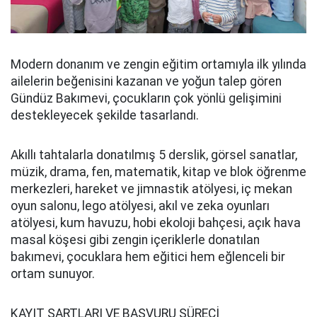
Modern donanım ve zengin eğitim ortamıyla ilk yılında
ailelerin beğenisini kazanan ve yoğun talep gören
Gündüz Bakımevi, çocukların çok yönlü gelişimini
destekleyecek şekilde tasarlandı.
Akıllı tahtalarla donatılmış 5 derslik, görsel sanatlar,
müzik, drama, fen, matematik, kitap ve blok öğrenme
merkezleri, hareket ve jimnastik atölyesi, iç mekan
oyun salonu, lego atölyesi, akıl ve zeka oyunları
atölyesi, kum havuzu, hobi ekoloji bahçesi, açık hava
masal köşesi gibi zengin içeriklerle donatılan
bakımevi, çocuklara hem eğitici hem eğlenceli bir
ortam sunuyor.
KAYIT ŞARTLARI VE BAŞVURU SÜRECİ