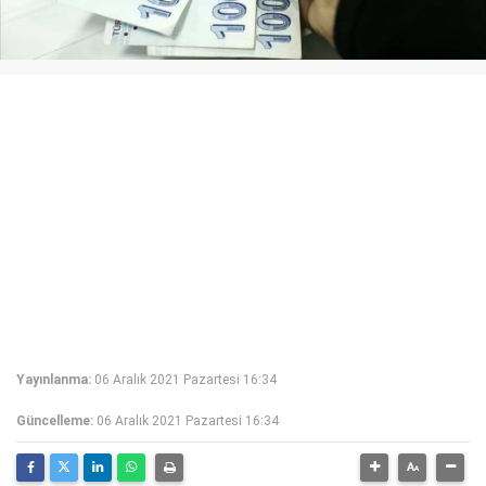
Yayınlanma:
06 Aralık 2021 Pazartesi 16:34
Güncelleme:
06 Aralık 2021 Pazartesi 16:34