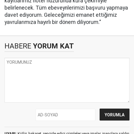
kayıtlarımız noter huzurunda kura çekimiyle
belirlenecek. Tüm ebeveynlerimizi başvuru yapmaya
davet ediyorum. Geleceğimizi emanet ettiğimiz
yavrularımıza hayırlı bir dönem diliyorum.”
HABERE
YORUM KAT
UYARI:
Küfür, hakaret, rencide edici cümleler veya imalar, inançlara saldırı