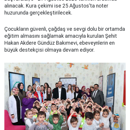
alınacak. Kura çekimi ise 25 Ağustos’ta noter
huzurunda gerçekleştirilecek.
Çocukların güvenli, çağdaş ve sevgi dolu bir ortamda
eğitim almasını sağlamak amacıyla kurulan Şehit
Hakan Akdere Gündüz Bakımevi, ebeveynlerin en
büyük destekçisi olmaya devam ediyor.