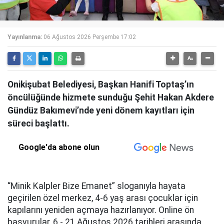
Yayınlanma:
06 Ağustos 2026 Perşembe 17:02
Onikişubat Belediyesi, Başkan Hanifi Toptaş’ın
öncülüğünde hizmete sunduğu Şehit Hakan Akdere
Gündüz Bakımevi’nde yeni dönem kayıtları için
süreci başlattı.
Google'da abone olun
“Minik Kalpler Bize Emanet” sloganıyla hayata
geçirilen özel merkez, 4-6 yaş arası çocuklar için
kapılarını yeniden açmaya hazırlanıyor. Online ön
başvurular, 6 - 21 Ağustos 2026 tarihleri arasında