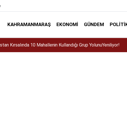
e
KAHRAMANMARAŞ
EKONOMI
GÜNDEM
POLITI
 mı?