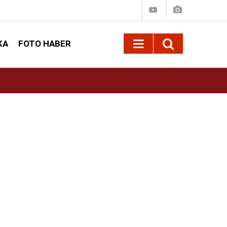
KA
FOTO HABER
19:14
Mersin'de Denize Giren Kahramanmaraşlı Gen