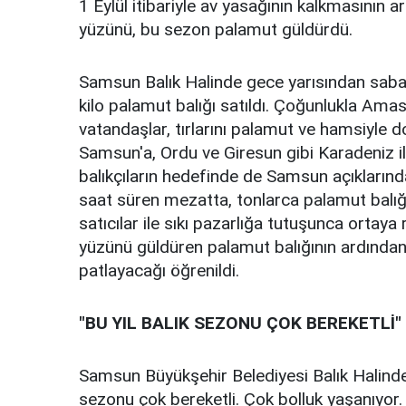
1 Eylül itibariyle av yasağının kalkmasının a
yüzünü, bu sezon palamut güldürdü.
Samsun Balık Halinde gece yarısından sabahı
kilo palamut balığı satıldı. Çoğunlukla Amas
vatandaşlar, tırlarını palamut ve hamsiyle d
Samsun'a, Ordu ve Giresun gibi Karadeniz il
balıkçıların hedefinde de Samsun açıklarında
saat süren mezatta, tonlarca palamut balığı 
satıcılar ile sıkı pazarlığa tutuşunca ortaya 
yüzünü güldüren palamut balığının ardından
patlayacağı öğrenildi.
"BU YIL BALIK SEZONU ÇOK BEREKETLİ"
Samsun Büyükşehir Belediyesi Balık Halinde 
sezonu çok bereketli. Çok bolluk yaşanıyor. 