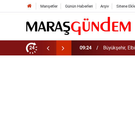
Manşetler
Günün Haberleri
Arşiv
Sitene Ekl
ndığı Grup YolunuYeniliyor!
24
09:12
Sonumuz Yakın