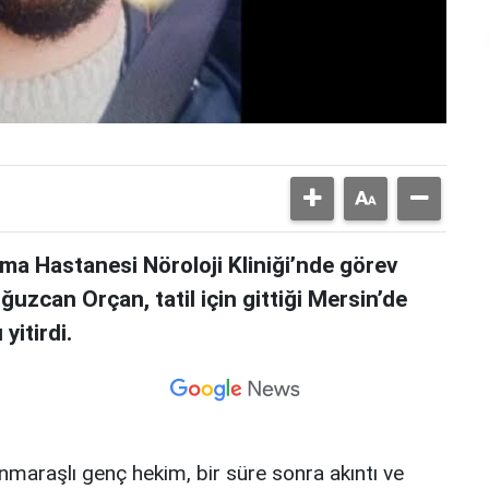
rma Hastanesi Nöroloji Kliniği’nde görev
uzcan Orçan, tatil için gittiği Mersin’de
yitirdi.
maraşlı genç hekim, bir süre sonra akıntı ve