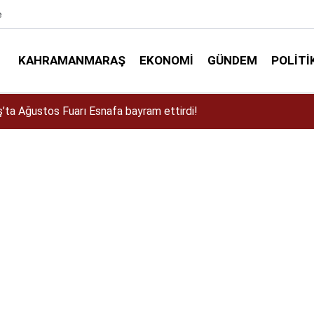
e
KAHRAMANMARAŞ
EKONOMI
GÜNDEM
POLITI
ta Ağustos Fuarı Esnafa bayram ettirdi!
a Dulkadiroğlu Kırsalına 45 Milyonluk Yol Yatırımı!