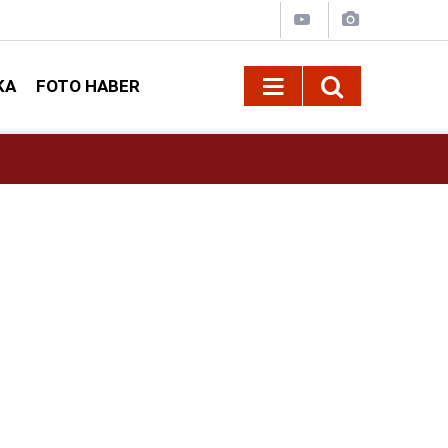
KA
FOTO HABER
13:13
Geleneksel Ağustos Fuarı'nda Sahne Zakkum