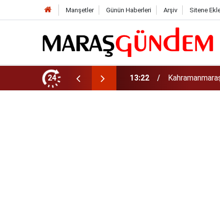
Manşetler
Günün Haberleri
Arşiv
Sitene Ekl
13:22
Kahramanmaraş’
24
13:17
Kahramanmaraş’t