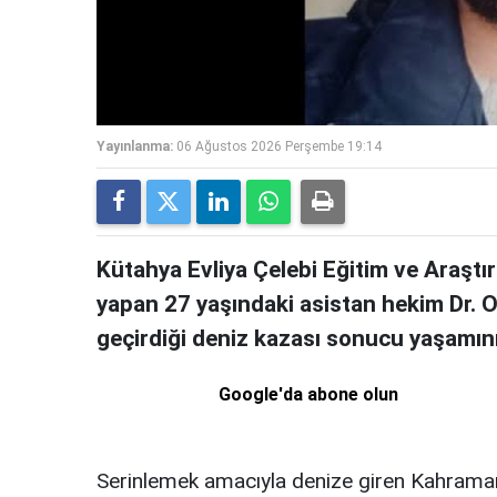
Yayınlanma:
06 Ağustos 2026 Perşembe 19:14
Kütahya Evliya Çelebi Eğitim ve Araştı
yapan 27 yaşındaki asistan hekim Dr. Oğ
geçirdiği deniz kazası sonucu yaşamını 
Google'da abone olun
Serinlemek amacıyla denize giren Kahraman