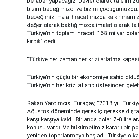
beraber yapacağız. Devlet olarak ta elimizd
bizim bebeğimizdi ve bizim çocuğumuzdu. T
bebeğimiz. Hala ihracatımızda kalkınmamız
değer olarak baktığımızda imalat olarak ta
Türkiye'nin toplam ihracatı 168 milyar dolar
kırdık" dedi.
"Türkiye her zaman her krizi atlatma kapasi
Türkiye'nin güçlü bir ekonomiye sahip oldu
Türkiye'nin her krizi atlatıp üstesinden geleb
Bakan Yardımcısı Turagay, "2018 yılı Türk
Ağustos döneminde gerek iç gerekse dıştan
karşı karşıya kaldı. Bir anda dolar 7-8 liral
konusu vardı. Ve hükümetimiz kararlı bir po
yeniden toparlanmaya başladı. Türkiye o kad