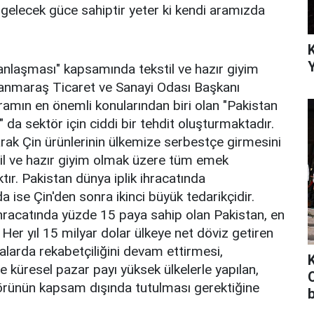
 gelecek güce sahiptir yeter ki kendi aramızda
Y
 anlaşması" kapsamında tekstil ve hazır giyim
nmaraş Ticaret ve Sanayi Odası Başkanı
amın en önemli konularından biri olan "Pakistan
 da sektör için ciddi bir tehdit oluşturmaktadır.
arak Çin ürünlerinin ülkemize serbestçe girmesini
il ve hazır giyim olmak üzere tüm emek
ır. Pakistan dünya iplik ihracatında
a ise Çin'den sonra ikinci büyük tedarikçidir.
racatında yüzde 15 paya sahip olan Pakistan, en
 Her yıl 15 milyar dolar ülkeye net döviz getiren
alarda rekabetçiliğini devam ettirmesi,
e küresel pazar payı yüksek ülkelerle yapılan,
O
törünün kapsam dışında tutulması gerektiğine