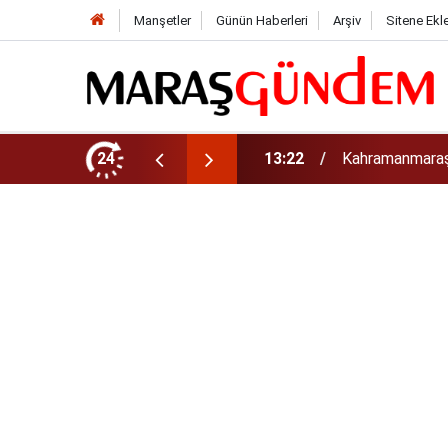
Manşetler
Günün Haberleri
Arşiv
Sitene Ekl
tirdi!
24
13:17
Kahramanmaraş’t