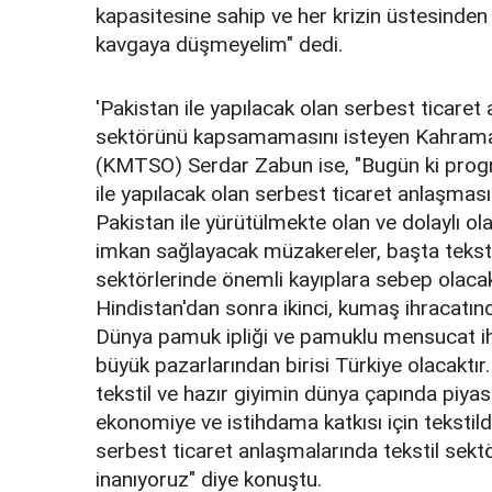
kapasitesine sahip ve her krizin üstesinden
kavgaya düşmeyelim" dedi.
'Pakistan ile yapılacak olan serbest ticaret
sektörünü kapsamamasını isteyen Kahrama
(KMTSO) Serdar Zabun ise, "Bugün ki progr
ile yapılacak olan serbest ticaret anlaşması"
Pakistan ile yürütülmekte olan ve dolaylı ol
imkan sağlayacak müzakereler, başta tekst
sektörlerinde önemli kayıplara sebep olacakt
Hindistan'dan sonra ikinci, kumaş ihracatınd
Dünya pamuk ipliği ve pamuklu mensucat ih
büyük pazarlarından birisi Türkiye olacaktır.
tekstil ve hazır giyimin dünya çapında piyas
ekonomiye ve istihdama katkısı için tekstild
serbest ticaret anlaşmalarında tekstil sek
inanıyoruz" diye konuştu.