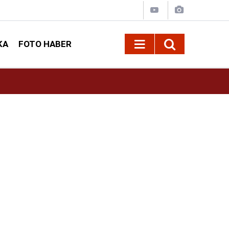
KA
FOTO HABER
13:13
Geleneksel Ağustos Fuarı'nda Sahne Zakkum