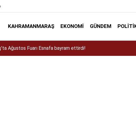
e
KAHRAMANMARAŞ
EKONOMI
GÜNDEM
POLITI
a Dulkadiroğlu Kırsalına 45 Milyonluk Yol Yatırımı!