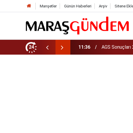
Manşetler
Günün Haberleri
Arşiv
Sitene Ekl
Ebrar Karakurt
çları Ne Zaman Açıklanacak?
24
11:35
mı?