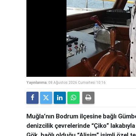
Yayınlanma:
08 Ağustos 2026 Cumartesi 10:16
Muğla’nın Bodrum ilçesine bağlı Gümbe
denizcilik çevrelerinde “Çiko” lakabıy
Gök, bağlı olduğu “Alişim” isimli özel 