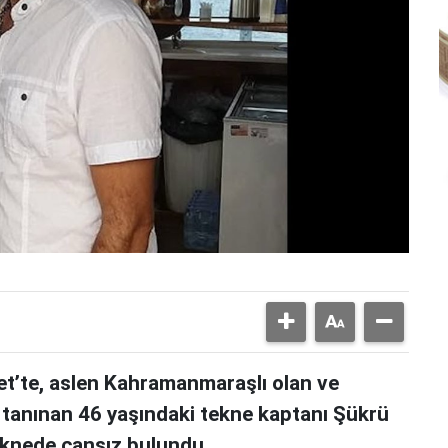
t’te, aslen Kahramanmaraşlı olan ve
la tanınan 46 yaşındaki tekne kaptanı Şükrü
teknede cansız bulundu.