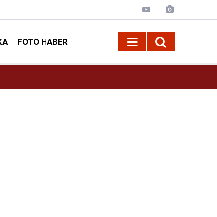
KA
FOTO HABER
ayacak
10:16
Kahramanmaraşlı Kaptan ‘Çiko’ Teknesinde H