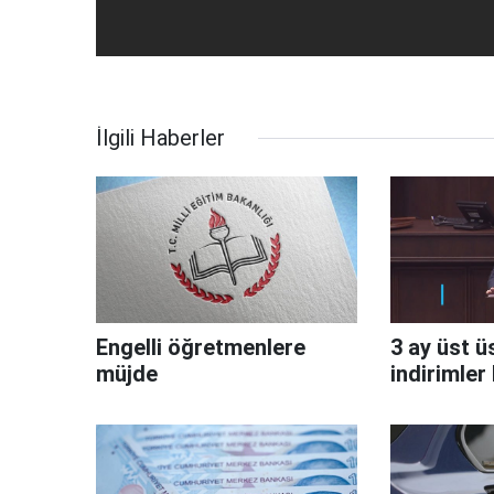
İlgili Haberler
Engelli öğretmenlere
3 ay üst ü
müjde
indirimler