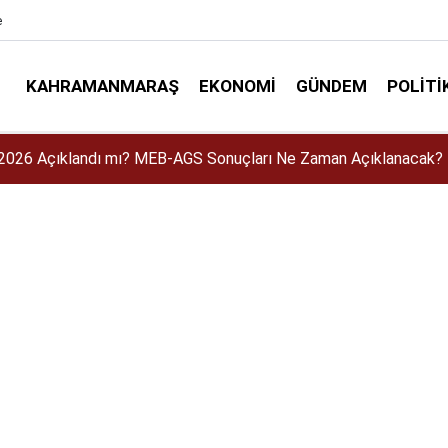
e
KAHRAMANMARAŞ
EKONOMI
GÜNDEM
POLITI
’un Sağlık Durumunda Son Gelişme! Avrupa Şampiyonası’nda Oyn