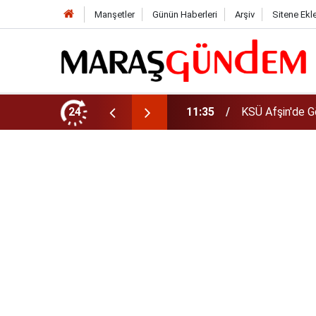
Manşetler
Günün Haberleri
Arşiv
Sitene Ekl
da Yeni Müdür Ataması
24
10:14
Funda Arar kon