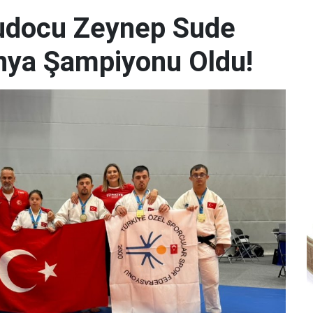
udocu Zeynep Sude
Dünya Şampiyonu Oldu!