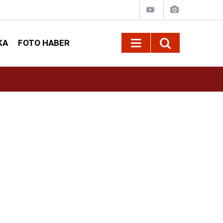
KA
FOTO HABER
10:09
Kahramanmaraş’ta Madrigal konserine büyük i