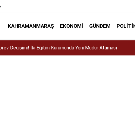
e
KAHRAMANMARAŞ
EKONOMI
GÜNDEM
POLITI
ser için Kahramanmaraş’a geliyor!