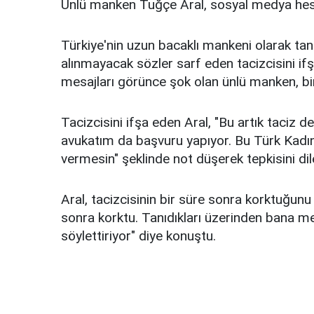
Ünlü manken Tuğçe Aral, sosyal medya hesabı
Türkiye'nin uzun bacaklı mankeni olarak ta
alınmayacak sözler sarf eden tacizcisini i
mesajları görünce şok olan ünlü manken, bir
Tacizcisini ifşa eden Aral, "Bu artık taciz değ
avukatım da başvuru yapıyor. Bu Türk Kadı
vermesin" şeklinde not düşerek tepkisini dile
Aral, tacizcisinin bir süre sonra korktuğunu
sonra korktu. Tanıdıkları üzerinden bana mes
söylettiriyor" diye konuştu.