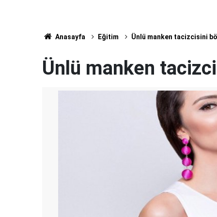
Anasayfa
Eğitim
Ünlü manken tacizcisini böy
Ünlü manken tacizcis