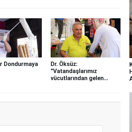
ler Dondurmaya
Dr. Öksüz:
“Vatandaşlarımız
vücutlarından gelen
sinyalleri dikkate
alsınlar”