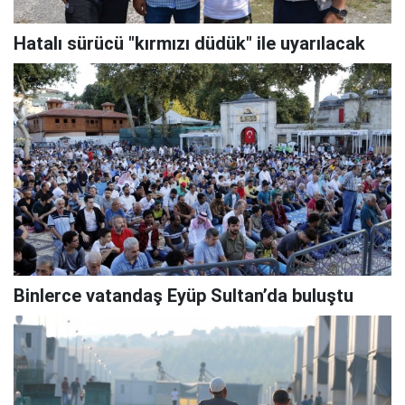
Hatalı sürücü "kırmızı düdük" ile uyarılacak
Binlerce vatandaş Eyüp Sultan’da buluştu