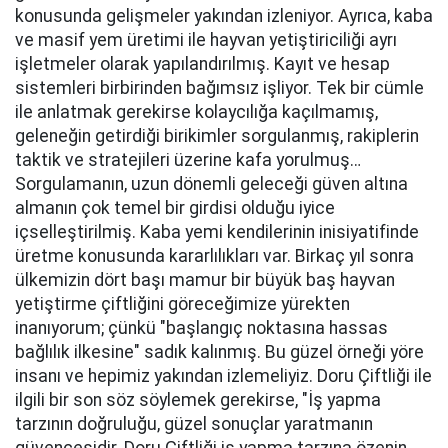
konusunda gelişmeler yakından izleniyor. Ayrıca, kaba
ve masif yem üretimi ile hayvan yetiştiriciliği ayrı
işletmeler olarak yapılandırılmış. Kayıt ve hesap
sistemleri birbirinden bağımsız işliyor. Tek bir cümle
ile anlatmak gerekirse kolaycılığa kaçılmamış,
geleneğin getirdiği birikimler sorgulanmış, rakiplerin
taktik ve stratejileri üzerine kafa yorulmuş…
Sorgulamanın, uzun dönemli geleceği güven altına
almanın çok temel bir girdisi olduğu iyice
içselleştirilmiş. Kaba yemi kendilerinin inisiyatifinde
üretme konusunda kararlılıkları var. Birkaç yıl sonra
ülkemizin dört başı mamur bir büyük baş hayvan
yetiştirme çiftliğini göreceğimize yürekten
inanıyorum; çünkü "başlangıç noktasına hassas
bağlılık ilkesine" sadık kalınmış. Bu güzel örneği yöre
insanı ve hepimiz yakından izlemeliyiz. Doru Çiftliği ile
ilgili bir son söz söylemek gerekirse, "İş yapma
tarzının doğruluğu, güzel sonuçlar yaratmanın