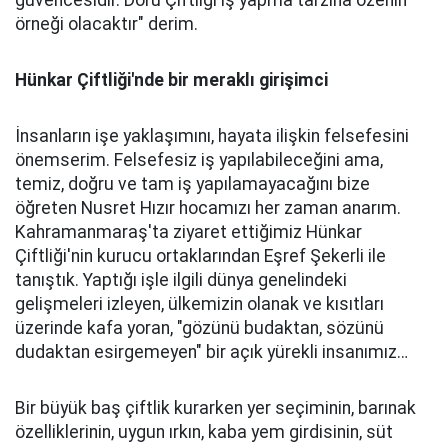
güvencesidir. Doru Çiftliği iş yapma tarzına özenin
örneği olacaktır" derim.
Hünkar Çiftliği'nde bir meraklı girişimci
İnsanların işe yaklaşımını, hayata ilişkin felsefesini
önemserim. Felsefesiz iş yapılabileceğini ama,
temiz, doğru ve tam iş yapılamayacağını bize
öğreten Nusret Hızır hocamızı her zaman anarım.
Kahramanmaraş'ta ziyaret ettiğimiz Hünkar
Çiftliği'nin kurucu ortaklarından Eşref Şekerli ile
tanıştık. Yaptığı işle ilgili dünya genelindeki
gelişmeleri izleyen, ülkemizin olanak ve kısıtları
üzerinde kafa yoran, "gözünü budaktan, sözünü
dudaktan esirgemeyen" bir açık yürekli insanımız…
Bir büyük baş çiftlik kurarken yer seçiminin, barınak
özelliklerinin, uygun ırkın, kaba yem girdisinin, süt