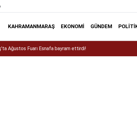
e
KAHRAMANMARAŞ
EKONOMI
GÜNDEM
POLITI
a Dulkadiroğlu Kırsalına 45 Milyonluk Yol Yatırımı!