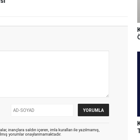
sı
Ö
T
ar, inançlara saldırı içeren, imla kuralları ile yazılmamış,
zılmış yorumlar onaylanmamaktadır.