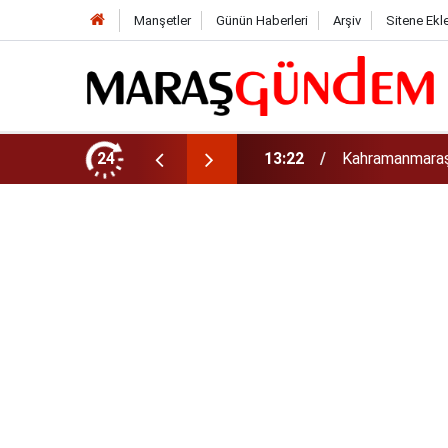
Manşetler
Günün Haberleri
Arşiv
Sitene Ekl
tirdi!
24
13:17
Kahramanmaraş’t