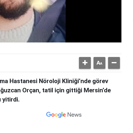
rma Hastanesi Nöroloji Kliniği’nde görev
uzcan Orçan, tatil için gittiği Mersin’de
yitirdi.