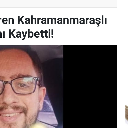
iren Kahramanmaraşlı
ı Kaybetti!