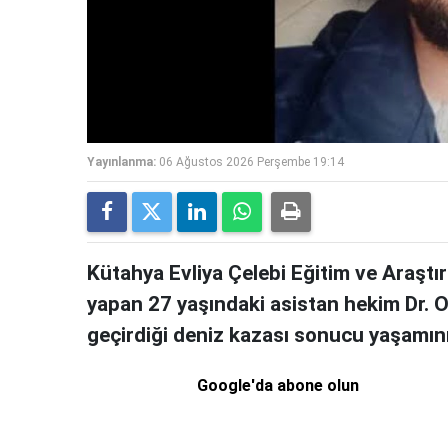
Yayınlanma:
06 Ağustos 2026 Perşembe 19:14
Kütahya Evliya Çelebi Eğitim ve Araştı
yapan 27 yaşındaki asistan hekim Dr. Oğ
geçirdiği deniz kazası sonucu yaşamını 
Google'da abone olun