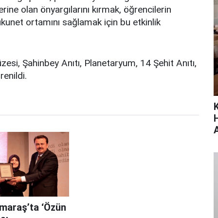
rine olan önyargılarını kırmak, öğrencilerin
ükunet ortamını sağlamak için bu etkinlik
esi, Şahinbey Anıtı, Planetaryum, 14 Şehit Anıtı,
enildi.
araş’ta ‘Özün