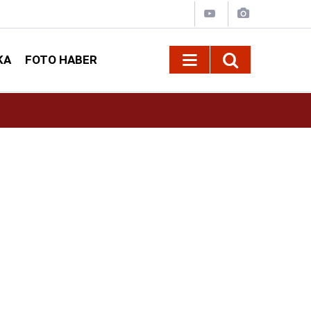
KA
FOTO HABER
13:13
Geleneksel Ağustos Fuarı'nda Sahne Zakkum