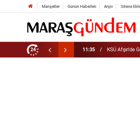
Manşetler
Günün Haberleri
Arşiv
Sitene Ekl
da Yeni Müdür Ataması
24
10:14
Funda Arar kon