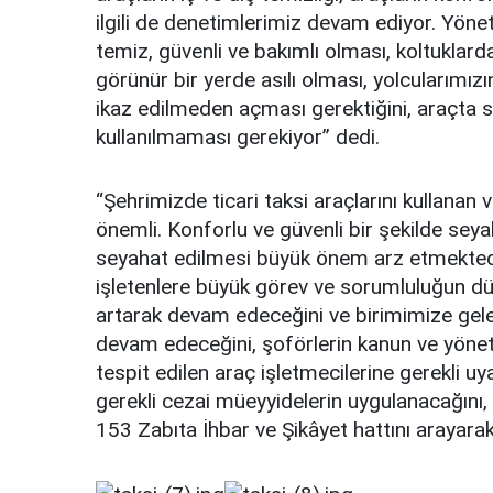
ilgili de denetimlerimiz devam ediyor. Yönetm
temiz, güvenli ve bakımlı olması, koltuklard
görünür bir yerde asılı olması, yolcularımızı
ikaz edilmeden açması gerektiğini, araçta si
kullanılmaması gerekiyor” dedi.
“Şehrimizde ticari taksi araçlarını kullanan 
önemli. Konforlu ve güvenli bir şekilde seya
seyahat edilmesi büyük önem arz etmektedi
işletenlere büyük görev ve sorumluluğun düş
artarak devam edeceğini ve birimimize gelen 
devam edeceğini, şoförlerin kanun ve yönetme
tespit edilen araç işletmecilerine gerekli uya
gerekli cezai müeyyidelerin uygulanacağını, 
153 Zabıta İhbar ve Şikâyet hattını arayarak b