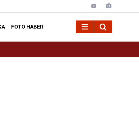
KA
FOTO HABER
10:09
Kahramanmaraş’ta Madrigal konserine büyük i