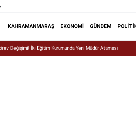
e
KAHRAMANMARAŞ
EKONOMI
GÜNDEM
POLITI
ser için Kahramanmaraş’a geliyor!