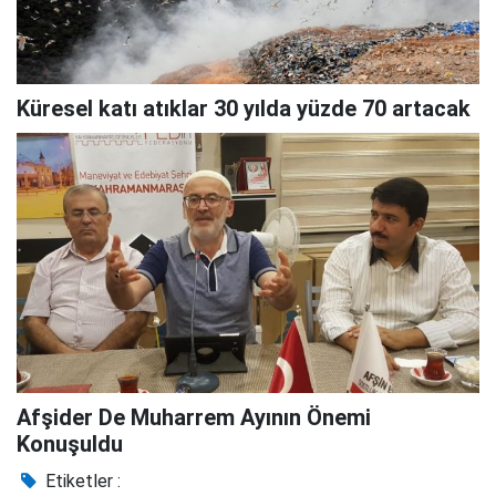
Küresel katı atıklar 30 yılda yüzde 70 artacak
Afşider De Muharrem Ayının Önemi
Konuşuldu
Etiketler :