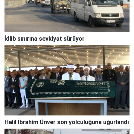
İdlib sınırına sevkiyat sürüyor
Halil İbrahim Ünver son yolculuğuna uğurlandı