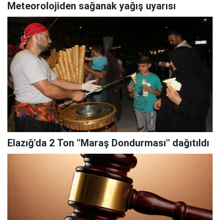
Meteorolojiden sağanak yağış uyarısı
Elazığ'da 2 Ton ''Maraş Dondurması'' dağıtıldı