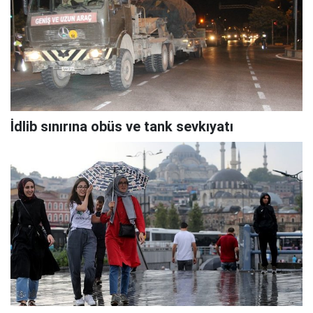
İdlib sınırına obüs ve tank sevkıyatı