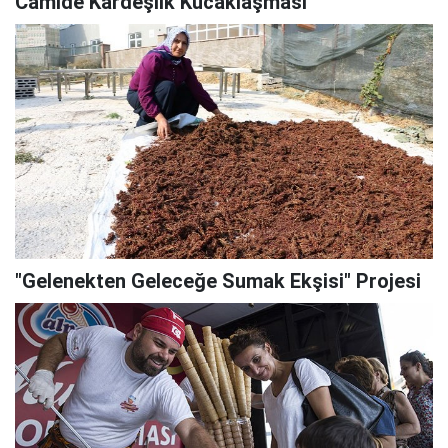
Camide Kardeşlik Kucaklaşması
"Gelenekten Geleceğe Sumak Ekşisi" Projesi