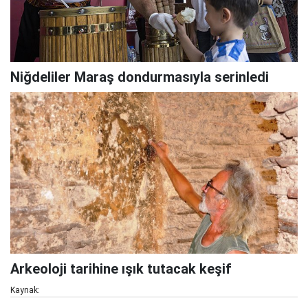
Niğdeliler Maraş dondurmasıyla serinledi
Arkeoloji tarihine ışık tutacak keşif
Kaynak: