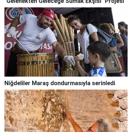
"Gelenekten Geleceğe Sumak Ekşisi" Projesi
Niğdeliler Maraş dondurmasıyla serinledi