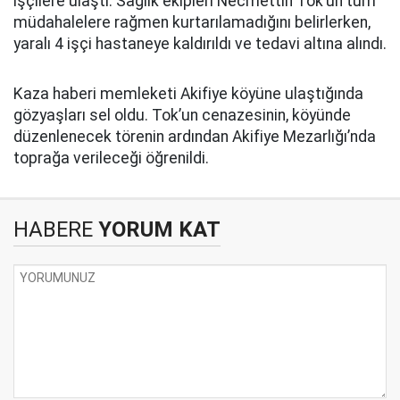
işçilere ulaştı. Sağlık ekipleri Necmettin Tok’un tüm
müdahalelere rağmen kurtarılamadığını belirlerken,
yaralı 4 işçi hastaneye kaldırıldı ve tedavi altına alındı.
Kaza haberi memleketi Akifiye köyüne ulaştığında
gözyaşları sel oldu. Tok’un cenazesinin, köyünde
düzenlenecek törenin ardından Akifiye Mezarlığı’nda
toprağa verileceği öğrenildi.
HABERE
YORUM KAT