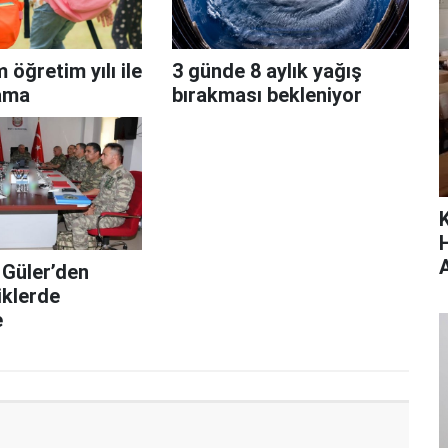
 öğretim yılı ile
3 günde 8 aylık yağış
lama
bırakması bekleniyor
 Güler’den
iklerde
e