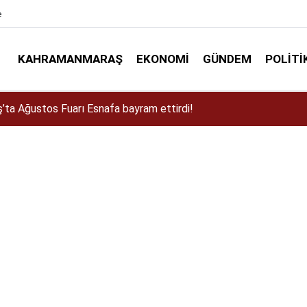
e
KAHRAMANMARAŞ
EKONOMI
GÜNDEM
POLITI
a Dulkadiroğlu Kırsalına 45 Milyonluk Yol Yatırımı!