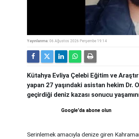
Yayınlanma:
06 Ağustos 2026 Perşembe 19:14
Kütahya Evliya Çelebi Eğitim ve Araştı
yapan 27 yaşındaki asistan hekim Dr. Oğ
geçirdiği deniz kazası sonucu yaşamını 
Google'da abone olun
Serinlemek amacıyla denize giren Kahraman