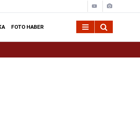
KA
FOTO HABER
13:13
Geleneksel Ağustos Fuarı'nda Sahne Zakkum