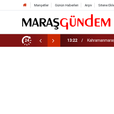
Manşetler
Günün Haberleri
Arşiv
Sitene Ekl
tirdi!
24
13:17
Kahramanmaraş’t