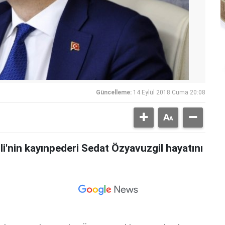
Güncelleme:
14 Eylül 2018 Cuma 20:08
i'nin kayınpederi Sedat Özyavuzgil hayatını