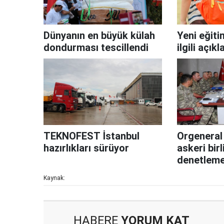
Dünyanın en büyük külah
Yeni eğitim
dondurması tescillendi
ilgili açık
TEKNOFEST İstanbul
Orgeneral
hazırlıkları sürüyor
askeri birl
denetlem
Kaynak:
HABERE
YORUM KAT