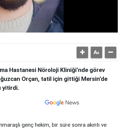
rma Hastanesi Nöroloji Kliniği’nde görev
uzcan Orçan, tatil için gittiği Mersin’de
yitirdi.
maraşlı genç hekim, bir süre sonra akıntı ve