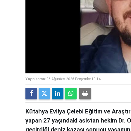
Yayınlanma:
06 Ağustos 2026 Perşembe 19:14
Kütahya Evliya Çelebi Eğitim ve Araştı
yapan 27 yaşındaki asistan hekim Dr. Oğ
geçirdiği deniz kazası sonucu yaşamını 