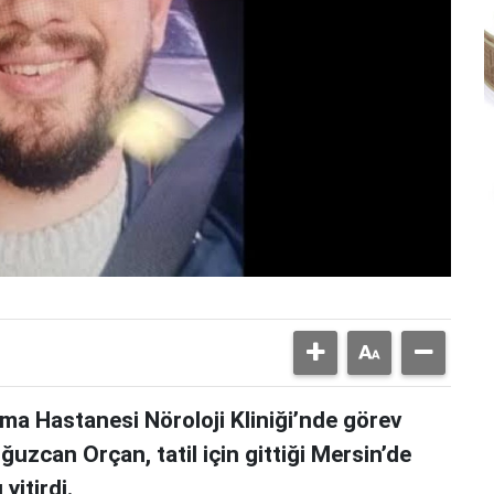
rma Hastanesi Nöroloji Kliniği’nde görev
uzcan Orçan, tatil için gittiği Mersin’de
yitirdi.