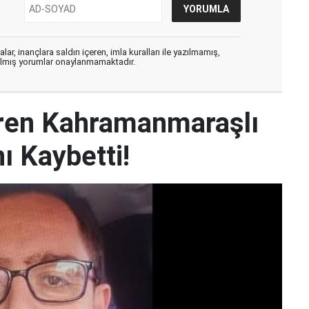
ar, inançlara saldırı içeren, imla kuralları ile yazılmamış,
zılmış yorumlar onaylanmamaktadır.
iren Kahramanmaraşlı
ı Kaybetti!