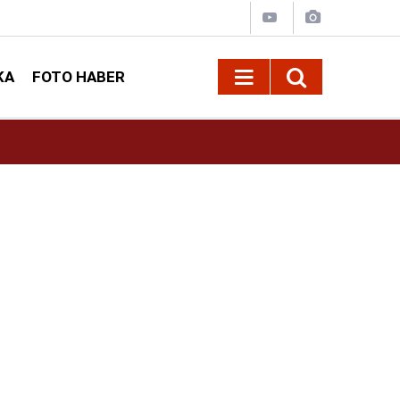
KA
FOTO HABER
13:13
Geleneksel Ağustos Fuarı'nda Sahne Zakkum