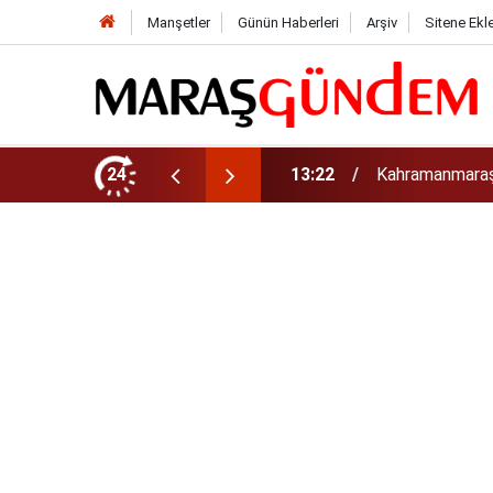
Manşetler
Günün Haberleri
Arşiv
Sitene Ekl
tirdi!
24
13:17
Kahramanmaraş’t