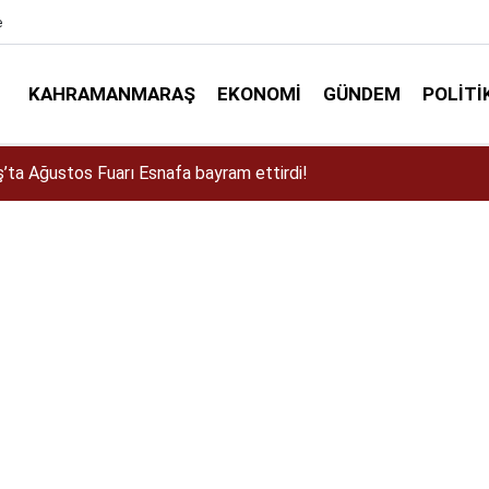
e
KAHRAMANMARAŞ
EKONOMI
GÜNDEM
POLITI
a Dulkadiroğlu Kırsalına 45 Milyonluk Yol Yatırımı!