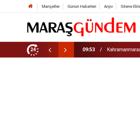
Manşetler
Günün Haberleri
Arşiv
Sitene Ekl
rinizi Hemen Kontrol Edin
24
09:44
Uluslararası Bi