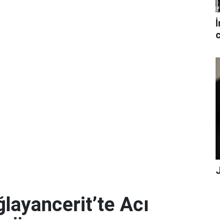
İ
c
ayancerit’te Acı