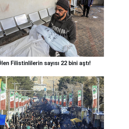
len Filistinlilerin sayısı 22 bini aştı!