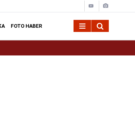
KA
FOTO HABER
09:24
Büyükşehir, Elbistan Kırsalında 10 Mahallenin 