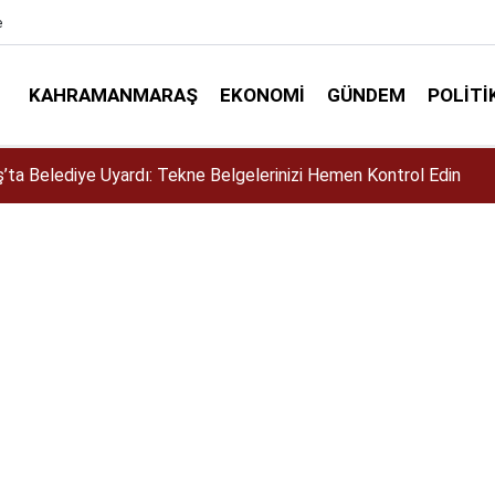
e
KAHRAMANMARAŞ
EKONOMI
GÜNDEM
POLITI
siklet Yarışması’nda En Zorlu Etap Tamamlandı!