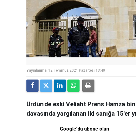
Yayınlanma:
12 Temmuz 2021 Pazartesi 13:40
Ürdün'de eski Veliaht Prens Hamza bin H
davasında yargılanan iki sanığa 15'er yı
Google'da abone olun