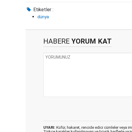
Etiketler :
dünya
HABERE
YORUM KAT
UYARI:
Küfür, hakaret, rencide edici cümleler veya imal
Türkçe karakter kullanılmayan ve büyük harflerle ya