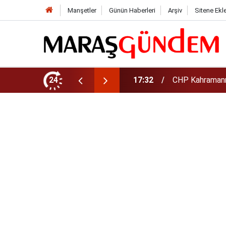
Manşetler
Günün Haberleri
Arşiv
Sitene Ekl
şkanı Oldu
24
17:08
Altın daha yüks