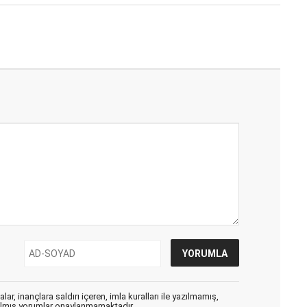
ar, inançlara saldırı içeren, imla kuralları ile yazılmamış,
zılmış yorumlar onaylanmamaktadır.