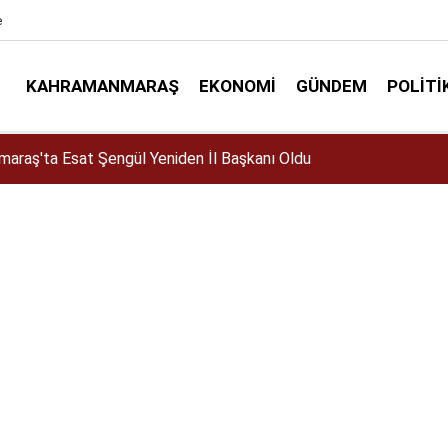
e
KAHRAMANMARAŞ
EKONOMI
GÜNDEM
POLITI
elir mi? Altın almalı mı? Satmalı mı? Uzmanlar ne diyor?