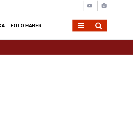
KA
FOTO HABER
16:42
Öz Sağlık-İş Kahramanmaraş Şube Başkanı Ar