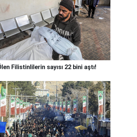
len Filistinlilerin sayısı 22 bini aştı!