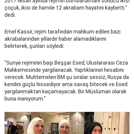
2017 Nisan ayında rejimin bombardımanı sonucu ikisi
çoçuk, ikisi de hamile 12 akrabam hayatını kaybetti."
dedi.
Emel Kassir, rejim tarafından mahkum edilen bazı
akrabalarından yıllardır haber alamadıklarını
belirterek, şunları söyledi:
"Suriye rejiminin başı Beşşar Esed, Uluslararası Ceza
Mahkemesinde yargılanacak. Yaptıklarının hesabını
verecek. Muhtemelen BM şu sıralar sessiz, Rusya da
kendini güçlü hissediyor ama savaş bitecek ve Esed
yargılanmaktan kaçamayacak. Bir Müslüman olarak
buna inanıyorum."