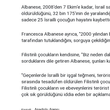
Albanese, 2008'den 7 Ekim'e kadar, İsrail sa
öldürüldüğünü, 32 bin 175'inin de yaralandığ
sadece 25 İsrailli çocuğun hayatını kaybettiğ
Francesca Albanese ayrıca, "2000 yılından bu
tarafından tutuklandığını, sorguya çekildiğin
Filistinli çocukların kendisine, "Biz neden d
sorduklarını dile getiren Albanese, şunları k
"Geçenlerde İsrailli bir işgal teğmeni, terö
sırasında tesadüfen öldürülen Filistinli çoc
Filistinli çocukların ve ebeveynlerini terörist
çok sık görüldüğünü iddia eden bir açıklama
Anadolu Ajansı
Kaynak: