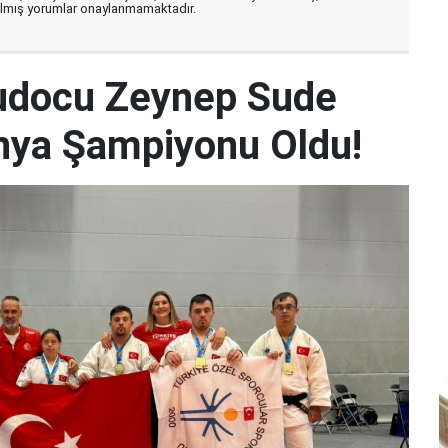
zılmış yorumlar onaylanmamaktadır.
udocu Zeynep Sude
Dünya Şampiyonu Oldu!