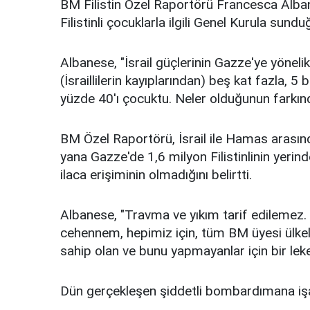
BM Filistin Özel Raportörü Francesca Alba
Filistinli çocuklarla ilgili Genel Kurula sun
Albanese, "İsrail güçlerinin Gazze'ye yöne
(İsraillilerin kayıplarından) beş kat fazla, 
yüzde 40'ı çocuktu. Neler olduğunun farkında
BM Özel Raportörü, İsrail ile Hamas arasın
yana Gazze'de 1,6 milyon Filistinlinin yerinden
ilaca erişiminin olmadığını belirtti.
Albanese, "Travma ve yıkım tarif edilemez.
cehennem, hepimiz için, tüm BM üyesi ülke
sahip olan ve bunu yapmayanlar için bir lekedi
Dün gerçekleşen şiddetli bombardımana işa