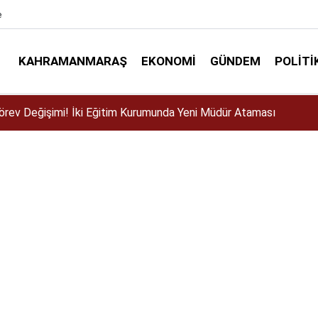
e
KAHRAMANMARAŞ
EKONOMI
GÜNDEM
POLITI
ser için Kahramanmaraş’a geliyor!