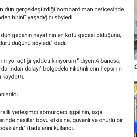
l'in dün gerçekleştirdiği bombardıman neticesinde
nden birini" yaşadığını söyledi.
, dün gecenin hayatının en kötü gecesi olduğunu,
ürüldüğünü söyledi." dedi.
enin yol açtığı şiddeti kınıyorum." diyen Albanese,
Ö
arından dolayı" bölgedeki Filistinlilerin hepsinin
 kaydetti.
nlatıldı
lli yerleşimci sömürgeci işgalinin, işgal
erinde nesiller boyu etkisine, güvenli ve onurlu bir
aklandı." ifadelerini kullandı.