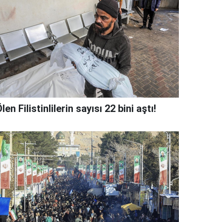
len Filistinlilerin sayısı 22 bini aştı!