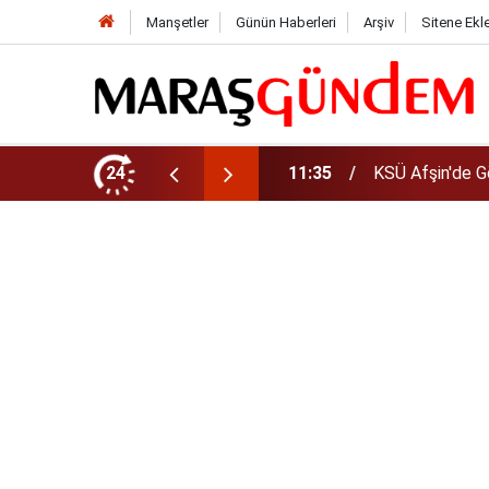
Manşetler
Günün Haberleri
Arşiv
Sitene Ekl
da Yeni Müdür Ataması
24
10:14
Funda Arar kon