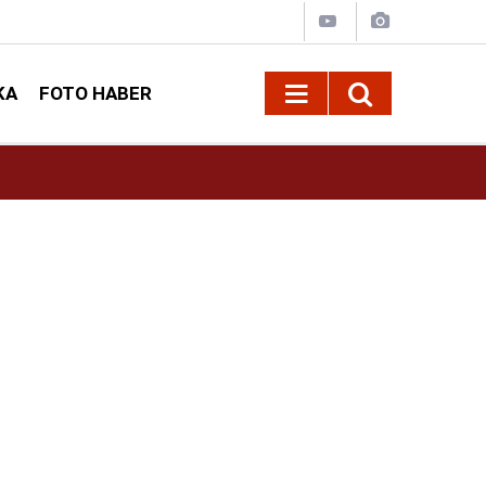
KA
FOTO HABER
10:09
Kahramanmaraş’ta Madrigal konserine büyük i