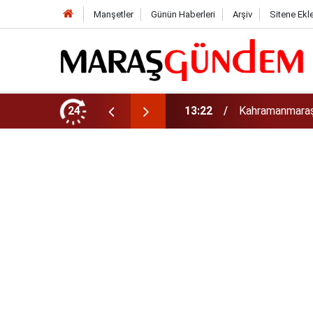
Manşetler
Günün Haberleri
Arşiv
Sitene Ekl
tirdi!
24
13:17
Kahramanmaraş’t