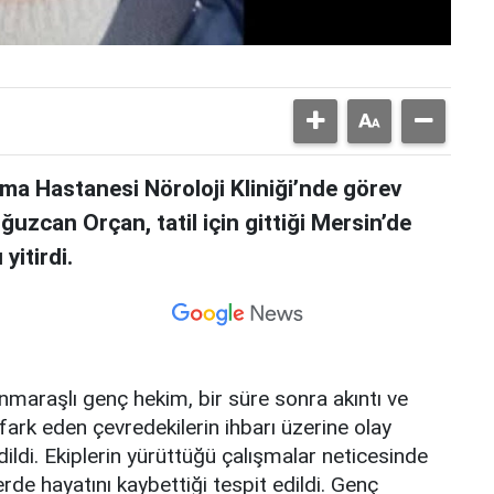
rma Hastanesi Nöroloji Kliniği’nde görev
uzcan Orçan, tatil için gittiği Mersin’de
yitirdi.
maraşlı genç hekim, bir süre sonra akıntı ve
fark eden çevredekilerin ihbarı üzerine olay
ildi. Ekiplerin yürüttüğü çalışmalar neticesinde
erde hayatını kaybettiği tespit edildi. Genç