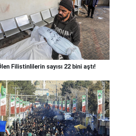
len Filistinlilerin sayısı 22 bini aştı!