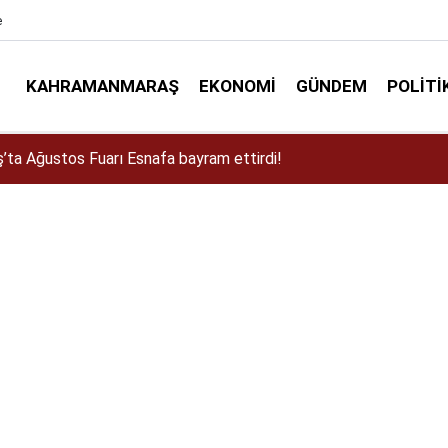
e
KAHRAMANMARAŞ
EKONOMI
GÜNDEM
POLITI
a Dulkadiroğlu Kırsalına 45 Milyonluk Yol Yatırımı!