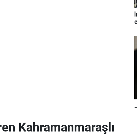
İ
c
iren Kahramanmaraşlı