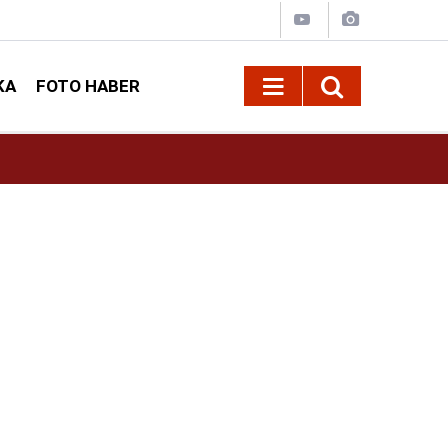
KA
FOTO HABER
13:13
Geleneksel Ağustos Fuarı'nda Sahne Zakkum