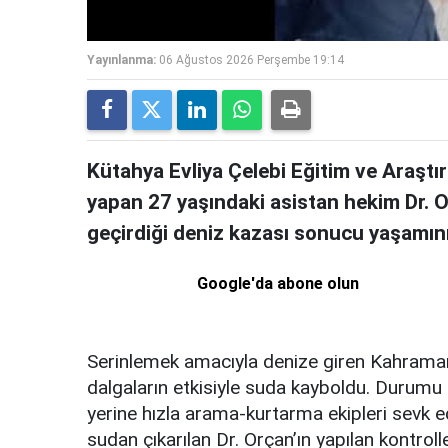
Yayınlanma:
06 Ağustos 2026 Perşembe 19:14
Kütahya Evliya Çelebi Eğitim ve Araştı
yapan 27 yaşındaki asistan hekim Dr. Oğ
geçirdiği deniz kazası sonucu yaşamını 
Google'da abone olun
Serinlemek amacıyla denize giren Kahraman
dalgaların etkisiyle suda kayboldu. Durumu 
yerine hızla arama-kurtarma ekipleri sevk ed
sudan çıkarılan Dr. Orçan’ın yapılan kontroll