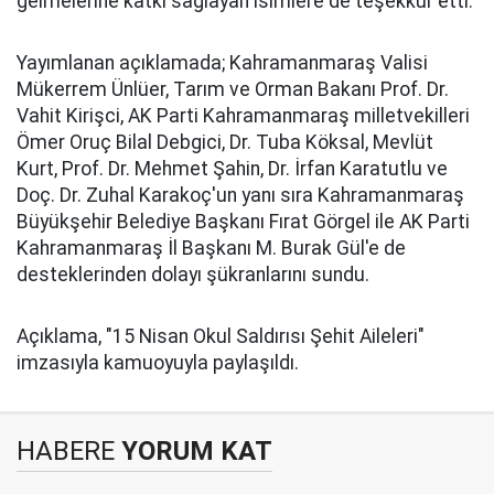
gelmelerine katkı sağlayan isimlere de teşekkür etti.
Yayımlanan açıklamada; Kahramanmaraş Valisi
Mükerrem Ünlüer, Tarım ve Orman Bakanı Prof. Dr.
Vahit Kirişci, AK Parti Kahramanmaraş milletvekilleri
Ömer Oruç Bilal Debgici, Dr. Tuba Köksal, Mevlüt
Kurt, Prof. Dr. Mehmet Şahin, Dr. İrfan Karatutlu ve
Doç. Dr. Zuhal Karakoç'un yanı sıra Kahramanmaraş
Büyükşehir Belediye Başkanı Fırat Görgel ile AK Parti
Kahramanmaraş İl Başkanı M. Burak Gül'e de
desteklerinden dolayı şükranlarını sundu.
Açıklama, "15 Nisan Okul Saldırısı Şehit Aileleri"
imzasıyla kamuoyuyla paylaşıldı.
HABERE
YORUM KAT