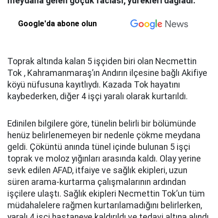
meydana gelen göçük faciası, yürekleri dağladı.
Google'da abone olun
Toprak altında kalan 5 işçiden biri olan Necmettin
Tok , Kahramanmaraş’ın Andırın ilçesine bağlı Akifiye
köyü nüfusuna kayıtlıydı. Kazada Tok hayatını
kaybederken, diğer 4 işçi yaralı olarak kurtarıldı.
Edinilen bilgilere göre, tünelin belirli bir bölümünde
henüz belirlenemeyen bir nedenle çökme meydana
geldi. Çöküntü anında tünel içinde bulunan 5 işçi
toprak ve moloz yığınları arasında kaldı. Olay yerine
sevk edilen AFAD, itfaiye ve sağlık ekipleri, uzun
süren arama-kurtarma çalışmalarının ardından
işçilere ulaştı. Sağlık ekipleri Necmettin Tok’un tüm
müdahalelere rağmen kurtarılamadığını belirlerken,
yaralı 4 işçi hastaneye kaldırıldı ve tedavi altına alındı.