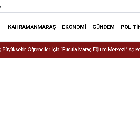
e
KAHRAMANMARAŞ
EKONOMI
GÜNDEM
POLITI
a İklim Dirençli Tarım İçin Güç Birliği!