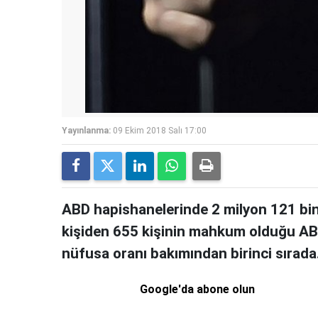
Yayınlanma:
09 Ekim 2018 Salı 17:00
ABD hapishanelerinde 2 milyon 121 bin 
kişiden 655 kişinin mahkum olduğu A
nüfusa oranı bakımından birinci sırada
Google'da abone olun