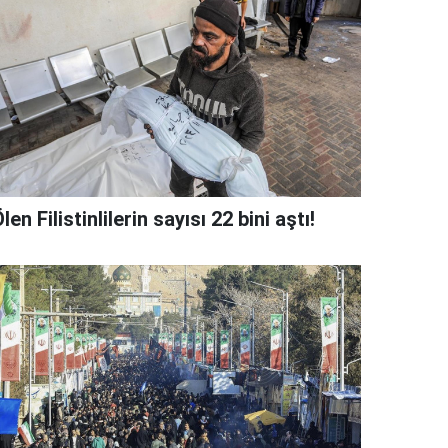
len Filistinlilerin sayısı 22 bini aştı!