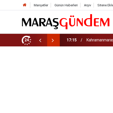
Manşetler
Günün Haberleri
Arşiv
Sitene Ekl
a Maraş Eğitim Merkezi” Açıyor
24
15:38
Kahramanmaraş’t