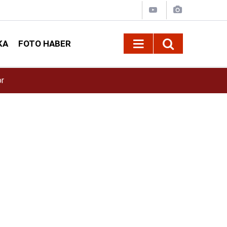
KA
FOTO HABER
15:09
Kahramanmaraş’ta bina çöktü!