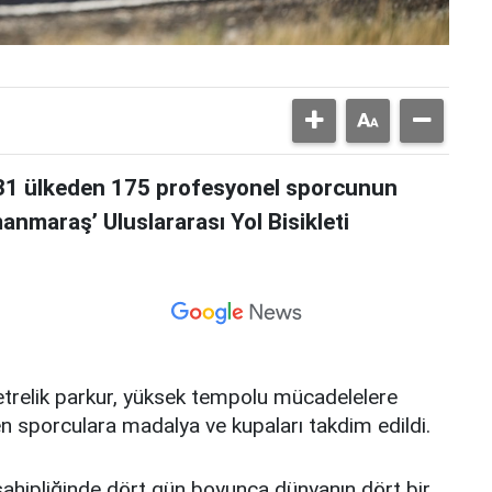
e 31 ülkeden 175 profesyonel sporcunun
anmaraş’ Uluslararası Yol Bisikleti
trelik parkur, yüksek tempolu mücadelelere
 sporculara madalya ve kupaları takdim edildi.
hipliğinde dört gün boyunca dünyanın dört bir