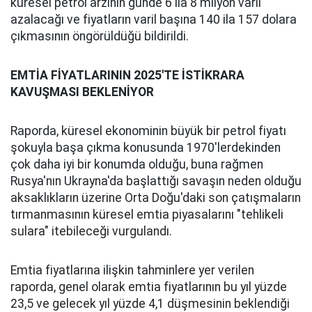
küresel petrol arzının günde 6 ila 8 milyon varil
azalacağı ve fiyatların varil başına 140 ila 157 dolara
çıkmasının öngörüldüğü bildirildi.
EMTİA FİYATLARININ 2025'TE İSTİKRARA
KAVUŞMASI BEKLENİYOR
Raporda, küresel ekonominin büyük bir petrol fiyatı
şokuyla başa çıkma konusunda 1970'lerdekinden
çok daha iyi bir konumda olduğu, buna rağmen
Rusya'nın Ukrayna'da başlattığı savaşın neden olduğu
aksaklıkların üzerine Orta Doğu'daki son çatışmaların
tırmanmasının küresel emtia piyasalarını "tehlikeli
sulara" itebileceği vurgulandı.
Emtia fiyatlarına ilişkin tahminlere yer verilen
raporda, genel olarak emtia fiyatlarının bu yıl yüzde
23,5 ve gelecek yıl yüzde 4,1 düşmesinin beklendiği