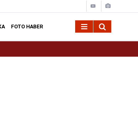
KA
FOTO HABER
13:13
Geleneksel Ağustos Fuarı'nda Sahne Zakkum