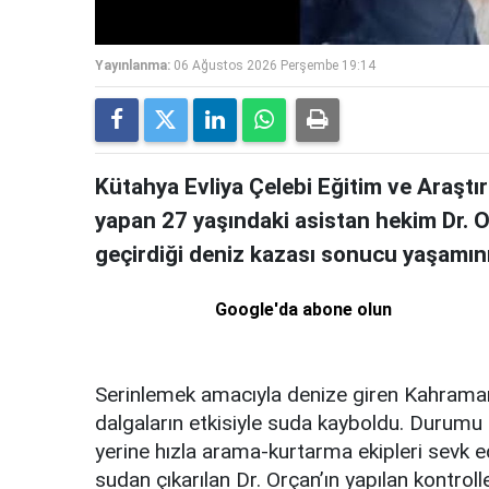
Yayınlanma:
06 Ağustos 2026 Perşembe 19:14
Kütahya Evliya Çelebi Eğitim ve Araştı
yapan 27 yaşındaki asistan hekim Dr. Oğ
geçirdiği deniz kazası sonucu yaşamını 
Google'da abone olun
Serinlemek amacıyla denize giren Kahraman
dalgaların etkisiyle suda kayboldu. Durumu 
yerine hızla arama-kurtarma ekipleri sevk ed
sudan çıkarılan Dr. Orçan’ın yapılan kontroll