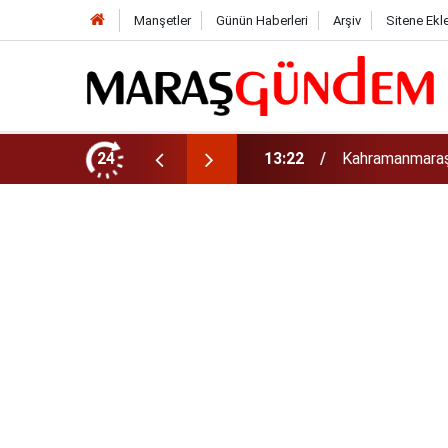
Manşetler
Günün Haberleri
Arşiv
Sitene Ekl
tirdi!
24
13:17
Kahramanmaraş’t