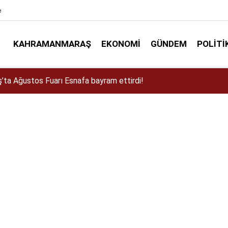
e
KAHRAMANMARAŞ
EKONOMI
GÜNDEM
POLITI
a Dulkadiroğlu Kırsalına 45 Milyonluk Yol Yatırımı!