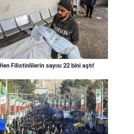
len Filistinlilerin sayısı 22 bini aştı!