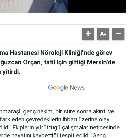
rma Hastanesi Nöroloji Kliniği’nde görev
uzcan Orçan, tatil için gittiği Mersin’de
yitirdi.
maraşlı genç hekim, bir süre sonra akıntı ve
fark eden çevredekilerin ihbarı üzerine olay
ildi. Ekiplerin yürüttüğü çalışmalar neticesinde
erde hayatını kaybettiği tespit edildi. Genç