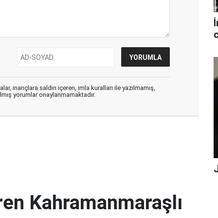
İ
c
ar, inançlara saldırı içeren, imla kuralları ile yazılmamış,
zılmış yorumlar onaylanmamaktadır.
iren Kahramanmaraşlı