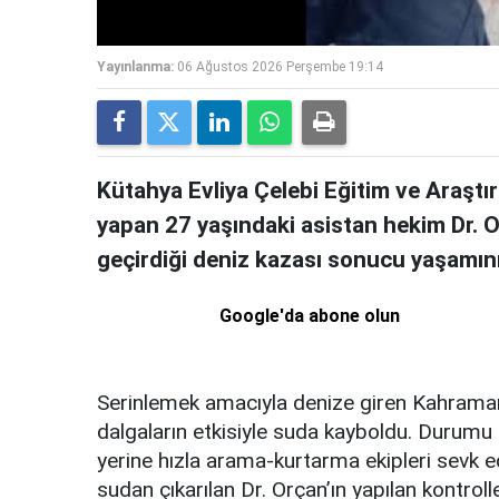
Yayınlanma:
06 Ağustos 2026 Perşembe 19:14
Kütahya Evliya Çelebi Eğitim ve Araştı
yapan 27 yaşındaki asistan hekim Dr. Oğ
geçirdiği deniz kazası sonucu yaşamını 
Google'da abone olun
Serinlemek amacıyla denize giren Kahraman
dalgaların etkisiyle suda kayboldu. Durumu 
yerine hızla arama-kurtarma ekipleri sevk ed
sudan çıkarılan Dr. Orçan’ın yapılan kontroll