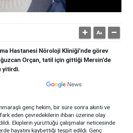
rma Hastanesi Nöroloji Kliniği’nde görev
uzcan Orçan, tatil için gittiği Mersin’de
yitirdi.
maraşlı genç hekim, bir süre sonra akıntı ve
fark eden çevredekilerin ihbarı üzerine olay
ildi. Ekiplerin yürüttüğü çalışmalar neticesinde
erde hayatını kaybettiği tespit edildi. Genç