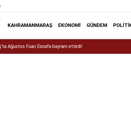
e
KAHRAMANMARAŞ
EKONOMI
GÜNDEM
POLITI
a Dulkadiroğlu Kırsalına 45 Milyonluk Yol Yatırımı!