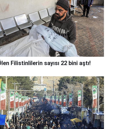
len Filistinlilerin sayısı 22 bini aştı!