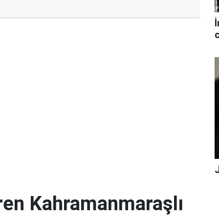
İ
c
iren Kahramanmaraşlı