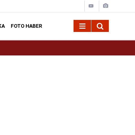
KA
FOTO HABER
13:13
Geleneksel Ağustos Fuarı'nda Sahne Zakkum