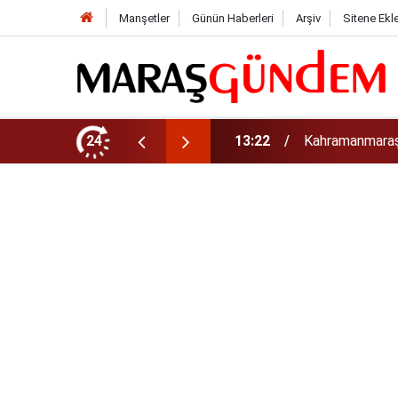
Manşetler
Günün Haberleri
Arşiv
Sitene Ekl
tirdi!
24
13:17
Kahramanmaraş’t