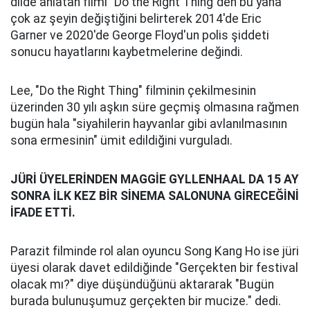
dilde anlatan filmi "Do the Right Thing"den bu yana
çok az şeyin değiştiğini belirterek 2014'de Eric
Garner ve 2020'de George Floyd'un polis şiddeti
sonucu hayatlarını kaybetmelerine değindi.
Lee, "Do the Right Thing" filminin çekilmesinin
üzerinden 30 yılı aşkın süre geçmiş olmasına rağmen
bugün hala "siyahilerin hayvanlar gibi avlanılmasının
sona ermesinin" ümit edildiğini vurguladı.
JÜRİ ÜYELERİNDEN MAGGİE GYLLENHAAL DA 15 AY
SONRA İLK KEZ BİR SİNEMA SALONUNA GİRECEĞİNİ
İFADE ETTİ.
Parazit filminde rol alan oyuncu Song Kang Ho ise jüri
üyesi olarak davet edildiğinde "Gerçekten bir festival
olacak mı?" diye düşündüğünü aktararak "Bugün
burada bulunuşumuz gerçekten bir mucize." dedi.