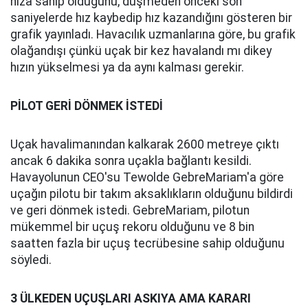
hıza sahip olduğunu, düşmeden önceki son
saniyelerde hız kaybedip hız kazandığını gösteren bir
grafik yayınladı. Havacılık uzmanlarına göre, bu grafik
olağandışı çünkü uçak bir kez havalandı mı dikey
hızın yükselmesi ya da aynı kalması gerekir.
PİLOT GERİ DÖNMEK İSTEDİ
Uçak havalimanından kalkarak 2600 metreye çıktı
ancak 6 dakika sonra uçakla bağlantı kesildi.
Havayolunun CEO'su Tewolde GebreMariam'a göre
uçağın pilotu bir takım aksaklıkların olduğunu bildirdi
ve geri dönmek istedi. GebreMariam, pilotun
mükemmel bir uçuş rekoru olduğunu ve 8 bin
saatten fazla bir uçuş tecrübesine sahip olduğunu
söyledi.
3 ÜLKEDEN UÇUŞLARI ASKIYA AMA KARARI