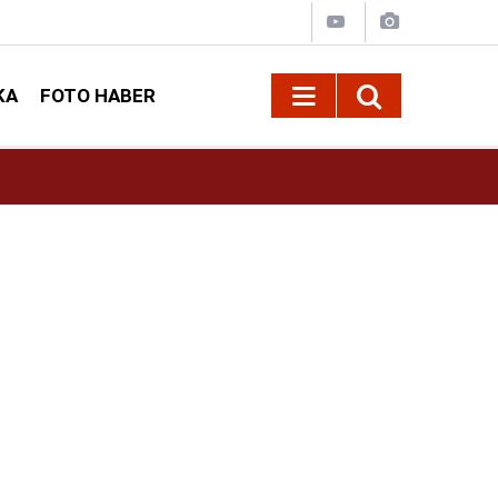
KA
FOTO HABER
ı
11:36
AGS Sonuçları 2026 Açıklandı mı? MEB-AGS