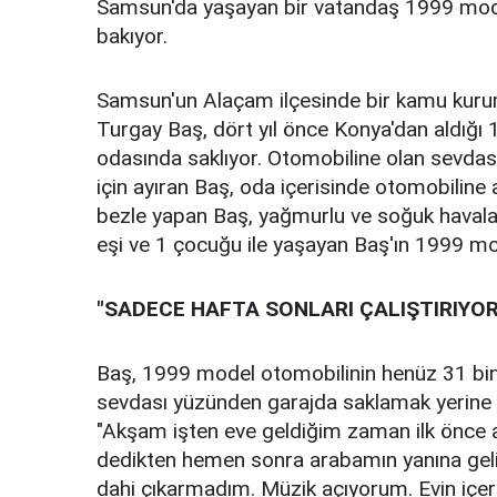
Samsun'da yaşayan bir vatandaş 1999 mode
bakıyor.
Samsun'un Alaçam ilçesinde bir kamu kuru
Turgay Baş, dört yıl önce Konya'dan aldığı
odasında saklıyor. Otomobiline olan sevdas
için ayıran Baş, oda içerisinde otomobiline a
bezle yapan Baş, yağmurlu ve soğuk havalar
eşi ve 1 çocuğu ile yaşayan Baş'ın 1999 mode
"SADECE HAFTA SONLARI ÇALIŞTIRIYO
Baş, 1999 model otomobilinin henüz 31 bin
sevdası yüzünden garajda saklamak yerine ev
"Akşam işten eve geldiğim zaman ilk önce a
dedikten hemen sonra arabamın yanına geliy
dahi çıkarmadım. Müzik açıyorum. Evin içer