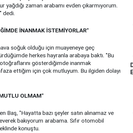
mur yağdığı zaman arabamı evden çıkarmıyorum.
 dedi.
İĞİMDE İNANMAK İSTEMİYORLAR"
 hava soğuk olduğu için muayeneye geç
rdüğümde herkes hayranla arabaya baktı. "Bu
 fotoğraflarını gösterdiğimde inanmak
aza ettiğim için çok mutluyum. Bu ilgiden dolayı
E
R MUTLU OLMAM"
n Baş, "Hayatta bazı şeyler satın alınamaz ve
r severek bakıyorum arabama. Sıfır otomobil
eklinde konuştu.