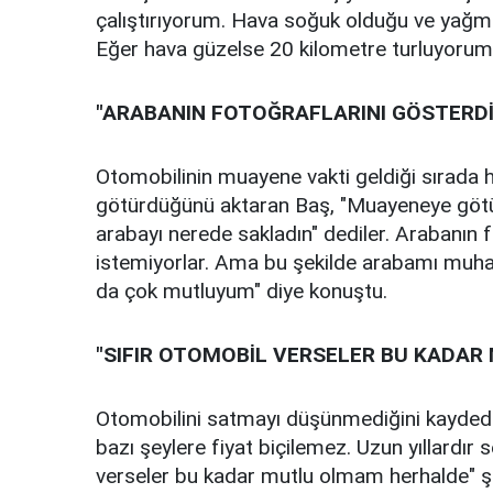
çalıştırıyorum. Hava soğuk olduğu ve yağ
Eğer hava güzelse 20 kilometre turluyorum"
"ARABANIN FOTOĞRAFLARINI GÖSTERD
Otomobilinin muayene vakti geldiği sırada
götürdüğünü aktaran Baş, "Muayeneye götü
arabayı nerede sakladın" dediler. Arabanın
istemiyorlar. Ama bu şekilde arabamı muhaf
da çok mutluyum" diye konuştu.
"SIFIR OTOMOBİL VERSELER BU KADA
Otomobilini satmayı düşünmediğini kaydede
bazı şeylere fiyat biçilemez. Uzun yıllardı
verseler bu kadar mutlu olmam herhalde" ş