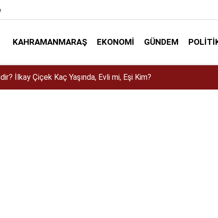
e
KAHRAMANMARAŞ
EKONOMI
GÜNDEM
POLITI
Arz Ne Zaman? 2026 Çitlekçi Halka Arz Tarihi, Fiyatı ve Lot Sayıs