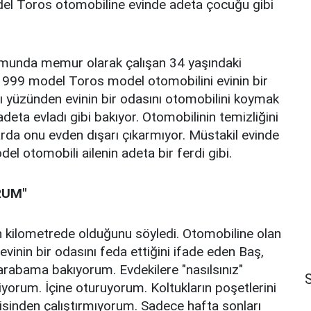
l Toros otomobiline evinde adeta çocuğu gibi
munda memur olarak çalışan 34 yaşındaki
 1999 model Toros model otomobilini evinin bir
ı yüzünden evinin bir odasını otomobilini koymak
deta evladı gibi bakıyor. Otomobilinin temizliğini
da onu evden dışarı çıkarmıyor. Müstakil evinde
l otomobili ailenin adeta bir ferdi gibi.
RUM"
 kilometrede olduğunu söyledi. Otomobiline olan
inin bir odasını feda ettiğini ifade eden Baş,
rabama bakıyorum. Evdekilere "nasılsınız"
S
orum. İçine oturuyorum. Koltukların poşetlerini
isinden çalıştırmıyorum. Sadece hafta sonları