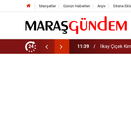
Manşetler
Günün Haberleri
Arşiv
Sitene Ekl
i, Eşi Kim?
24
11:37
Çitlekçi Halka 